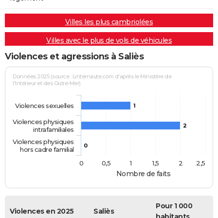
Villes les plus cambriolées
Villes avec le plus de vols de véhicules
Violences et agressions à Saliès
Données 2025 (source : Linternaute.com d'après le Ministère de
l'Intérieur et des Outre-Mer)
Violences sexuelles
1
Violences physiques
2
intrafamiliales
Violences physiques
0
hors cadre familial
0
0,5
1
1,5
2
2,5
Nombre de faits
Pour 1 000
Violences en 2025
Saliès
habitants