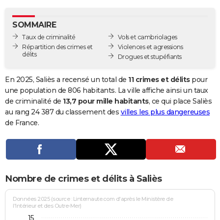
City break
Voyage de noces
Climat
Destinations
Voyage nature
Forum
+
PHOTO
SOMMAIRE
GUIDES D'ACHAT
Taux de criminalité
Vols et cambriolages
Répartition des crimes et
Violences et agressions
BONS PLANS
délits
Drogues et stupéfiants
CARTE DE VOEUX
En 2025, Saliès a recensé un total de
11 crimes et délits
pour
Carte Bonne année
Carte Pâques
Carte de Noël
Carte Saint-Valentin
Carte d'anniversaire
une population de 806 habitants. La ville affiche ainsi un taux
DICTIONNAIRE
de criminalité de
13,7 pour mille habitants
, ce qui place Saliès
Biographies
Expressions
Dictionnaire
Citations
Proverbes
au rang 24 387 du classement des
villes les plus dangereuses
PROGRAMME TV
de France.
COPAINS D'AVANT
Se connecter
Collèges
Universités
Service militaire
S'inscrire
Lycées
Primaires
Entreprises
Avis de recherche
AVIS DE DÉCÈS
FORUM
Nombre de crimes et délits à Saliès
Lifestyle
Sport
Television
Cinema
Bricolage
Culture
Auto
Voyage
Données 2025 (source : Linternaute.com d'après le Ministère de
l'Intérieur et des Outre-Mer)
15