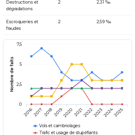
Destructions et
2
2,31 ‰
dégradations
Escroqueries et
2
2,59 ‰
fraudes
7,5
Nombre de faits
5
2,5
0
2018
2023
2020
2025
2017
2022
2019
2024
2016
2021
Vols et cambriolages
Trafic et usage de stupéfiants