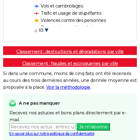
Vols et cambriolages
Trafic et usage de stupéfiants
Violences contre des personnes
Destructions et dégradations
1/2
Escroqueries et fraudes
Classement : destructions et dégradations par ville
Classement : fraudes et escroqueries par ville
Si dans une commune, moins de cinq faits ont été recensés
au cours des trois dernières années, une donnée moyenne est
proposée à la place.
Voir la méthodologie
.
A ne pas manquer
Recevez nos astuces et bons plans directement par e-
mail.
Je m'abonne
En savoir plus sur notre politique de confidentialité