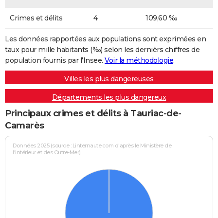
Crimes et délits
4
109,60 ‰
Les données rapportées aux populations sont exprimées en
taux pour mille habitants (‰) selon les dernièrs chiffres de
population fournis par l'Insee.
Voir la méthodologie
.
Villes les plus dangereuses
Départements les plus dangereux
Principaux crimes et délits à Tauriac-de-
Camarès
Données 2025 (source : Linternaute.com d'après le Ministère de
l'Intérieur et des Outre-Mer)