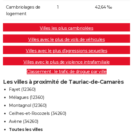
Cambriolages de
1
42,64 ‰
logement
Villes les plus cambriolées
Villes avec le plus de vols de véhicules
Villes avec le plus d'agressions sexuelles
Villes avec le plus de violence intrafamiliale
Classement : le trafic de drogue par ville
Les villes à proximité de Tauriac-de-Camarès
Fayet (12360)
Mélagues (12360)
Montagnol (12360)
Ceilhes-et-Rocozels (34260)
Avène (34260)
Toutes les villes