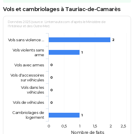
Vols et cambriolages à Tauriac-de-Camarès
Données 2025 (source : Linternaute.com d'après le Ministère de
l'Intérieur et des Outre-Mer)
Vols sans violence …
2
Vols violents sans
1
arme
Vols avec armes
0
Vols d'accessoires
0
sur véhicules
Vols dans les
0
véhicules
Vols de véhicules
0
Cambriolages de
1
logement
0
0,5
1
1,5
2
2,5
Nombre de faits