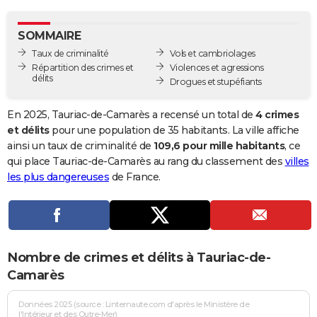
City break
Voyage de noces
Climat
Destinations
Voyage nature
Forum
+
PHOTO
SOMMAIRE
GUIDES D'ACHAT
Taux de criminalité
Vols et cambriolages
Répartition des crimes et
Violences et agressions
BONS PLANS
délits
Drogues et stupéfiants
CARTE DE VOEUX
En 2025, Tauriac-de-Camarès a recensé un total de
4 crimes
Carte Bonne année
Carte Pâques
Carte de Noël
Carte Saint-Valentin
Carte d'anniversaire
et délits
pour une population de 35 habitants. La ville affiche
DICTIONNAIRE
ainsi un taux de criminalité de
109,6 pour mille habitants
, ce
Biographies
Expressions
Dictionnaire
Citations
Proverbes
qui place Tauriac-de-Camarès au rang du classement des
villes
PROGRAMME TV
les plus dangereuses
de France.
COPAINS D'AVANT
Se connecter
Collèges
Universités
Service militaire
S'inscrire
Lycées
Primaires
Entreprises
Avis de recherche
AVIS DE DÉCÈS
FORUM
Nombre de crimes et délits à Tauriac-de-
Lifestyle
Sport
Television
Cinema
Bricolage
Culture
Auto
Voyage
Camarès
Données 2025 (source : Linternaute.com d'après le Ministère de
l'Intérieur et des Outre-Mer)