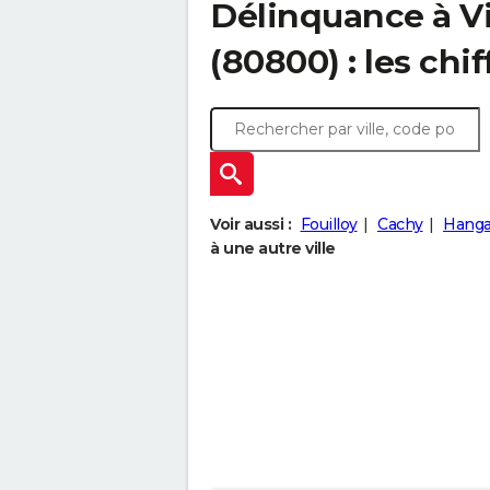
Délinquance à
V
(80800) : les chif
Voir aussi :
Fouilloy
Cachy
Hanga
à une autre ville