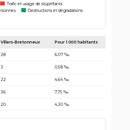
Trafic et usage de stupéfiants
ersonnes
Destructions et dégradations
Villers-Bretonneux
Pour 1 000 habitants
28
6,07 ‰
3
0,58 ‰
22
4,64 ‰
36
7,75 ‰
20
4,30 ‰