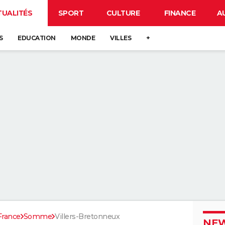
TUALITÉS
SPORT
CULTURE
FINANCE
A
S
EDUCATION
MONDE
VILLES
+
France
Somme
Villers-Bretonneux
NEW