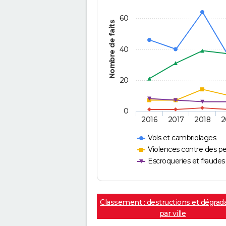
60
Nombre de faits
40
20
0
2016
2017
2018
2
Vols et cambriolages
Violences contre des p
Escroqueries et fraudes
Classement : destructions et dégrad
par ville