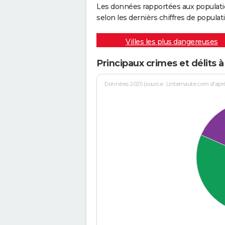
Les données rapportées aux populati
selon les dernièrs chiffres de populati
Villes les plus dangereuses
Principaux crimes et délits 
Données 2025 (source : Linternaute.com d'après 