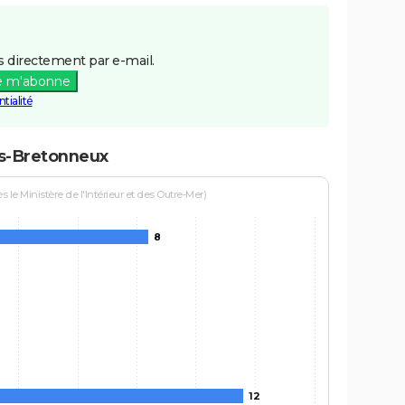
 directement par e-mail.
e m'abonne
tialité
ers-Bretonneux
le Ministère de l'Intérieur et des Outre-Mer)
8
12