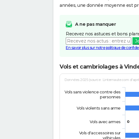
années, une donnée moyenne est pro
A ne pas manquer
Recevez nos astuces et bons plans
J
En savoir plus sur notre politique de confiden
Vols et cambriolages à Vinde
Données 2025 (source : Linternaute.com d'après 
Vols sans violence contre des
personnes
Vols violents sans arme
Vols avec armes
0
Vols d'accessoires sur
véhicules