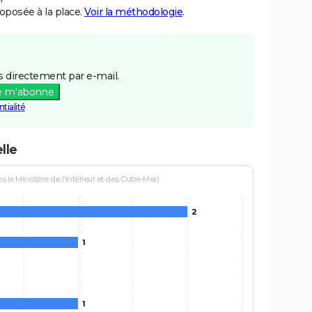
posée à la place.
Voir la méthodologie
.
 directement par e-mail.
e m'abonne
tialité
lle
le Ministère de l'Intérieur et des Outre-Mer)
2
1
1