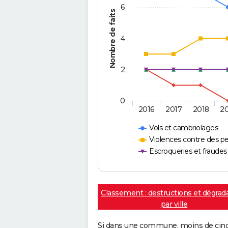
6
Nombre de faits
4
2
0
2016
2017
2018
2
Vols et cambriolages
Violences contre des p
Escroqueries et fraudes
Classement : destructions et dégrad
par ville
Si dans une commune, moins de cinq f