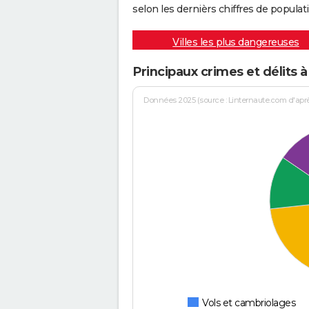
selon les dernièrs chiffres de populati
Villes les plus dangereuses
Principaux crimes et délits à
Données 2025 (source : Linternaute.com d'après 
Vols et cambriolages