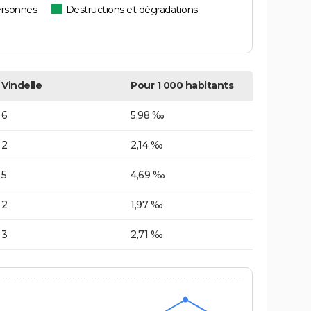
ersonnes
Destructions et dégradations
Vindelle
Pour 1 000 habitants
6
5,98 ‰
2
2,14 ‰
5
4,69 ‰
2
1,97 ‰
3
2,71 ‰