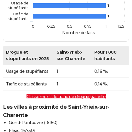
Usage de
1
stupéfiants
Trafic de
1
stupéfiants
0
0,25
0,5
0,75
1
1,25
Nombre de faits
Drogue et
Saint-Yrieix-
Pour 1 000
stupéfiants en 2025
sur-Charente
habitants
Usage de stupéfiants
1
0,16 ‰
Trafic de stupéfiants
1
0,14 ‰
Classement : le trafic de drogue par ville
Les villes à proximité de Saint-Yrieix-sur-
Charente
Gond-Pontouvre (16160)
Fléac (16730)