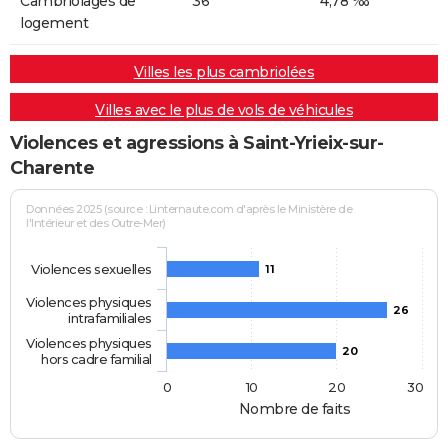
Cambriolages de
36
4,78 ‰
logement
Villes les plus cambriolées
Villes avec le plus de vols de véhicules
Violences et agressions à Saint-Yrieix-sur-
Charente
Données 2025 (source : Linternaute.com d'après le Ministère de
l'Intérieur et des Outre-Mer)
Violences sexuelles
11
Violences physiques
26
intrafamiliales
Violences physiques
20
hors cadre familial
0
10
20
30
Nombre de faits