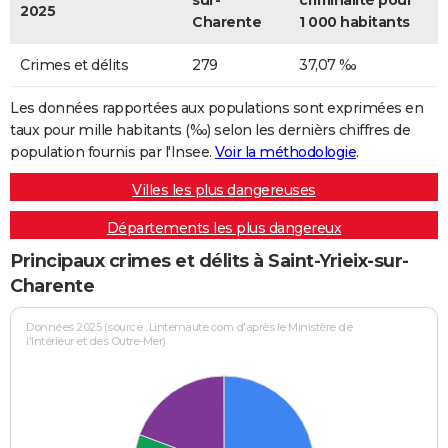
sur-
criminalité pour
2025
Charente
1 000 habitants
Crimes et délits
279
37,07 ‰
Les données rapportées aux populations sont exprimées en
taux pour mille habitants (‰) selon les dernièrs chiffres de
population fournis par l'Insee.
Voir la méthodologie
.
Villes les plus dangereuses
Départements les plus dangereux
Principaux crimes et délits à Saint-Yrieix-sur-
Charente
Données 2025 (source : Linternaute.com d'après le Ministère de
l'Intérieur et des Outre-Mer)