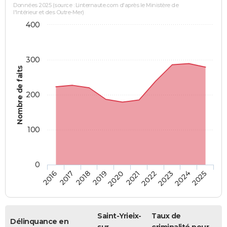
Données 2025 (source : Linternaute.com d'après le Ministère de
l'Intérieur et des Outre-Mer)
400
300
Nombre de faits
200
100
0
2018
2023
2019
2024
2020
2025
2016
2021
2017
2022
Saint-Yrieix-
Taux de
Délinquance en