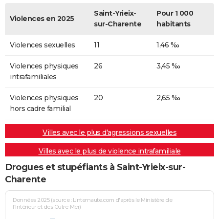
Saint-Yrieix-
Pour 1 000
Violences en 2025
sur-Charente
habitants
Violences sexuelles
11
1,46 ‰
Violences physiques
26
3,45 ‰
intrafamiliales
Violences physiques
20
2,65 ‰
hors cadre familial
Villes avec le plus d'agressions sexuelles
Villes avec le plus de violence intrafamiliale
Drogues et stupéfiants à Saint-Yrieix-sur-
Charente
Données 2025 (source : Linternaute.com d'après le Ministère de
l'Intérieur et des Outre-Mer)