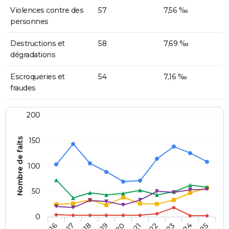
Violences contre des
57
7,56 ‰
personnes
Destructions et
58
7,69 ‰
dégradations
Escroqueries et
54
7,16 ‰
fraudes
200
Nombre de faits
150
100
50
0