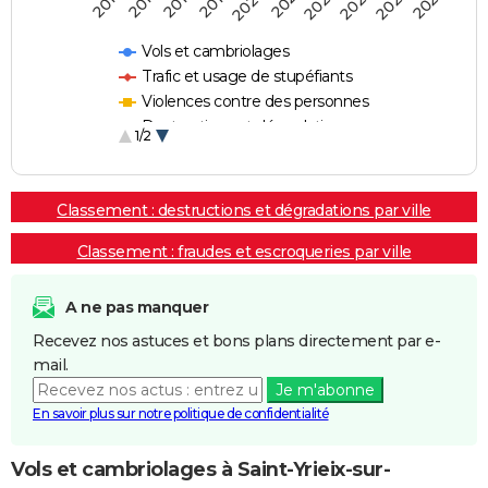
2018
2023
2019
2024
2020
2025
2016
2021
2017
2022
Vols et cambriolages
Trafic et usage de stupéfiants
Violences contre des personnes
Destructions et dégradations
1/2
Escroqueries et fraudes
Classement : destructions et dégradations par ville
Classement : fraudes et escroqueries par ville
A ne pas manquer
Recevez nos astuces et bons plans directement par e-
mail.
Je m'abonne
En savoir plus sur notre politique de confidentialité
Vols et cambriolages à Saint-Yrieix-sur-