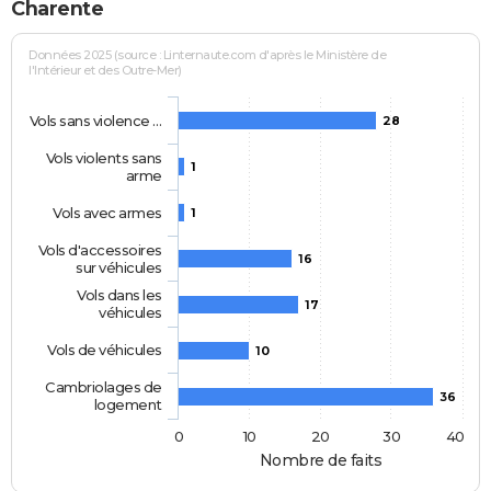
Charente
Données 2025 (source : Linternaute.com d'après le Ministère de
l'Intérieur et des Outre-Mer)
Vols sans violence …
28
Vols violents sans
1
arme
Vols avec armes
1
Vols d'accessoires
16
sur véhicules
Vols dans les
17
véhicules
Vols de véhicules
10
Cambriolages de
36
logement
0
10
20
30
40
Nombre de faits