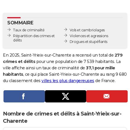
City break
Voyage de noces
Climat
Destinations
Voyage nature
Forum
+
PHOTO
GUIDES D'ACHAT
SOMMAIRE
Taux de criminalité
Vols et cambriolages
BONS PLANS
Répartition des crimes et
Violences et agressions
délits
Drogues et stupéfiants
CARTE DE VOEUX
Carte Bonne année
Carte Pâques
Carte de Noël
Carte Saint-Valentin
Carte d'anniversaire
DICTIONNAIRE
En 2025, Saint-Yrieix-sur-Charente a recensé un total de
279
crimes et délits
pour une population de 7 539 habitants. La
Biographies
Expressions
Dictionnaire
Citations
Proverbes
PROGRAMME TV
ville affiche ainsi un taux de criminalité de
37,1 pour mille
habitants
, ce qui place Saint-Yrieix-sur-Charente au rang 9 680
COPAINS D'AVANT
du classement des
villes les plus dangereuses
de France.
Se connecter
Collèges
Universités
Service militaire
S'inscrire
Lycées
Primaires
Entreprises
Avis de recherche
AVIS DE DÉCÈS
FORUM
Lifestyle
Sport
Television
Cinema
Bricolage
Culture
Auto
Voyage
Nombre de crimes et délits à Saint-Yrieix-sur-
Charente