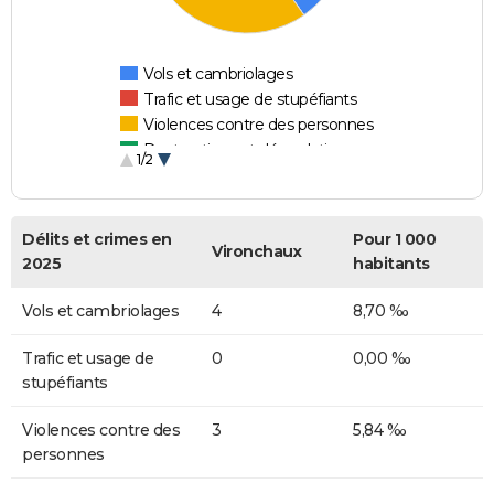
Vols et cambriolages
Trafic et usage de stupéfiants
Violences contre des personnes
Destructions et dégradations
1/2
Escroqueries et fraudes
Délits et crimes en
Pour 1 000
Vironchaux
2025
habitants
Vols et cambriolages
4
8,70 ‰
Trafic et usage de
0
0,00 ‰
stupéfiants
Violences contre des
3
5,84 ‰
personnes