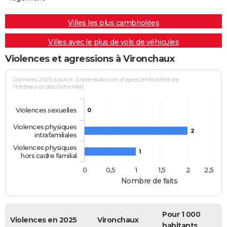
Villes les plus cambriolées
Villes avec le plus de vols de véhicules
Violences et agressions à Vironchaux
Données 2025 (source : Linternaute.com d'après le Ministère de
l'Intérieur et des Outre-Mer)
Violences sexuelles
0
Violences physiques
2
intrafamiliales
Violences physiques
1
hors cadre familial
0
0,5
1
1,5
2
2,5
Nombre de faits
Pour 1 000
Violences en 2025
Vironchaux
habitants