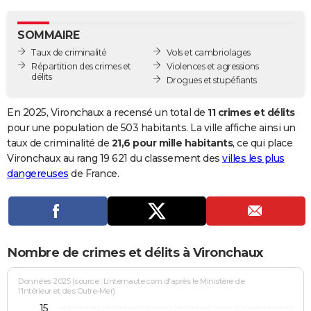
City break
Voyage de noces
Climat
Destinations
Voyage nature
Forum
+
PHOTO
SOMMAIRE
GUIDES D'ACHAT
Taux de criminalité
Vols et cambriolages
Répartition des crimes et
Violences et agressions
BONS PLANS
délits
Drogues et stupéfiants
CARTE DE VOEUX
En 2025, Vironchaux a recensé un total de
11 crimes et délits
Carte Bonne année
Carte Pâques
Carte de Noël
Carte Saint-Valentin
Carte d'anniversaire
pour une population de 503 habitants. La ville affiche ainsi un
DICTIONNAIRE
taux de criminalité de
21,6 pour mille habitants
, ce qui place
Biographies
Expressions
Dictionnaire
Citations
Proverbes
Vironchaux au rang 19 621 du classement des
villes les plus
PROGRAMME TV
dangereuses
de France.
COPAINS D'AVANT
Se connecter
Collèges
Universités
Service militaire
S'inscrire
Lycées
Primaires
Entreprises
Avis de recherche
AVIS DE DÉCÈS
FORUM
Nombre de crimes et délits à Vironchaux
Lifestyle
Sport
Television
Cinema
Bricolage
Culture
Auto
Voyage
Données 2025 (source : Linternaute.com d'après le Ministère de
l'Intérieur et des Outre-Mer)
15