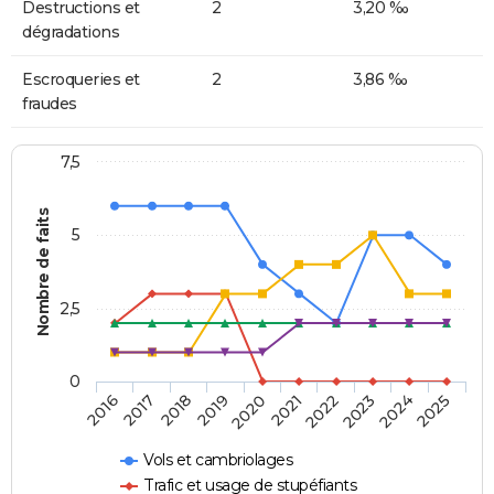
Destructions et
2
3,20 ‰
dégradations
Escroqueries et
2
3,86 ‰
fraudes
7,5
Nombre de faits
5
2,5
0
2018
2023
2020
2025
2017
2022
2019
2024
2016
2021
Vols et cambriolages
Trafic et usage de stupéfiants