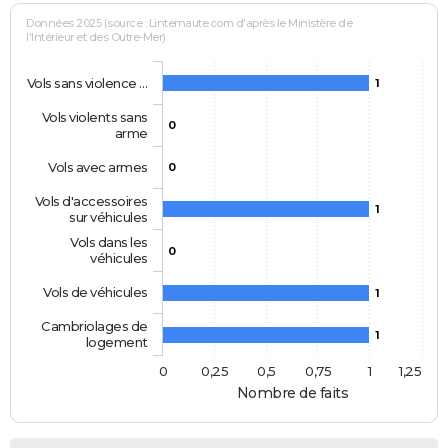
Données 2025 (source : Linternaute.com d'après le Ministère de
l'Intérieur et des Outre-Mer)
Vols sans violence …
1
Vols violents sans
0
arme
Vols avec armes
0
Vols d'accessoires
1
sur véhicules
Vols dans les
0
véhicules
Vols de véhicules
1
Cambriolages de
1
logement
0
0,25
0,5
0,75
1
1,25
Nombre de faits