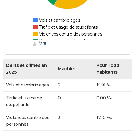
Vols et cambriolages
Trafic et usage de stupéfiants
Violences contre des personnes
Destructions et dégradations
1/2
Escroqueries et fraudes
Délits et crimes en
Pour 1 000
Machiel
2025
habitants
Vols et cambriolages
2
15,91 ‰
Trafic et usage de
0
0,00 ‰
stupéfiants
Violences contre des
3
17,10 ‰
personnes