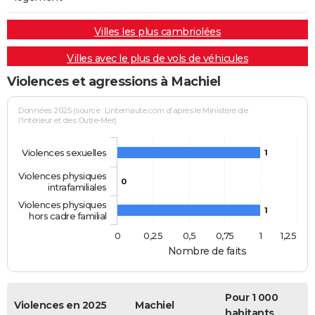
Villes les plus cambriolées
Villes avec le plus de vols de véhicules
Violences et agressions à Machiel
Données 2025 (source : Linternaute.com d'après le Ministère de
l'Intérieur et des Outre-Mer)
Violences sexuelles
1
Violences physiques
0
intrafamiliales
Violences physiques
1
hors cadre familial
0
0,25
0,5
0,75
1
1,25
Nombre de faits
Pour 1 000
Violences en 2025
Machiel
habitants