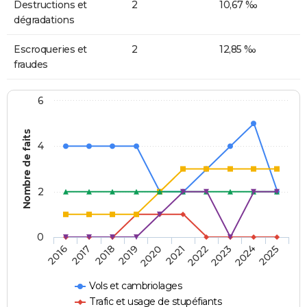
Destructions et
2
10,67 ‰
dégradations
Escroqueries et
2
12,85 ‰
fraudes
6
Nombre de faits
4
2
0
2018
2023
2019
2024
2020
2025
2016
2021
2017
2022
Vols et cambriolages
Trafic et usage de stupéfiants