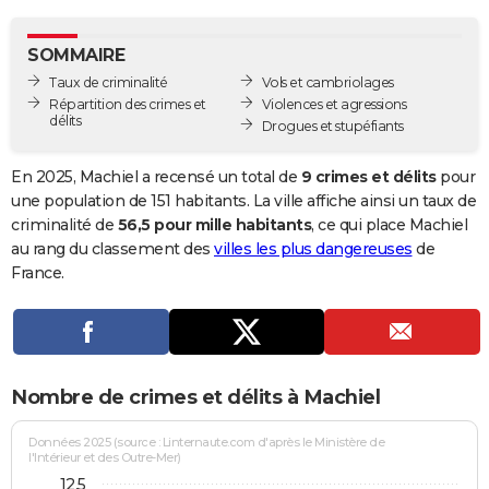
City break
Voyage de noces
Climat
Destinations
Voyage nature
Forum
+
PHOTO
SOMMAIRE
GUIDES D'ACHAT
Taux de criminalité
Vols et cambriolages
Répartition des crimes et
Violences et agressions
BONS PLANS
délits
Drogues et stupéfiants
CARTE DE VOEUX
En 2025, Machiel a recensé un total de
9 crimes et délits
pour
Carte Bonne année
Carte Pâques
Carte de Noël
Carte Saint-Valentin
Carte d'anniversaire
une population de 151 habitants. La ville affiche ainsi un taux de
DICTIONNAIRE
criminalité de
56,5 pour mille habitants
, ce qui place Machiel
Biographies
Expressions
Dictionnaire
Citations
Proverbes
au rang du classement des
villes les plus dangereuses
de
PROGRAMME TV
France.
COPAINS D'AVANT
Se connecter
Collèges
Universités
Service militaire
S'inscrire
Lycées
Primaires
Entreprises
Avis de recherche
AVIS DE DÉCÈS
FORUM
Nombre de crimes et délits à Machiel
Lifestyle
Sport
Television
Cinema
Bricolage
Culture
Auto
Voyage
Données 2025 (source : Linternaute.com d'après le Ministère de
l'Intérieur et des Outre-Mer)
12,5