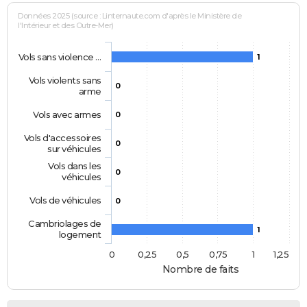
Données 2025 (source : Linternaute.com d'après le Ministère de
l'Intérieur et des Outre-Mer)
Vols sans violence …
1
Vols violents sans
0
arme
Vols avec armes
0
Vols d'accessoires
0
sur véhicules
Vols dans les
0
véhicules
Vols de véhicules
0
Cambriolages de
1
logement
0
0,25
0,5
0,75
1
1,25
Nombre de faits