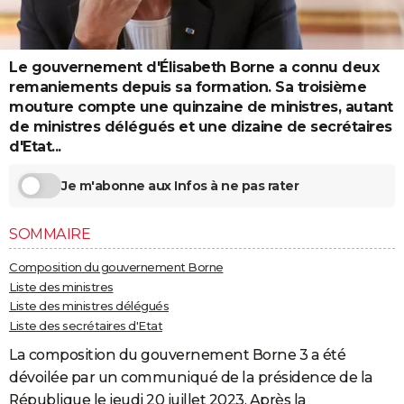
City break
Voyage de noces
Climat
Destinations
Voyage nature
Forum
+
PHOTO
GUIDES D'ACHAT
Le gouvernement d'Élisabeth Borne a connu deux
remaniements depuis sa formation. Sa troisième
BONS PLANS
mouture compte une quinzaine de ministres, autant
de ministres délégués et une dizaine de secrétaires
CARTE DE VOEUX
d'Etat...
Carte Bonne année
Carte Pâques
Carte de Noël
Carte Saint-Valentin
Carte d'anniversaire
DICTIONNAIRE
Je m'abonne aux Infos à ne pas rater
Biographies
Expressions
Dictionnaire
Citations
Proverbes
PROGRAMME TV
SOMMAIRE
COPAINS D'AVANT
Composition du gouvernement Borne
Se connecter
Collèges
Universités
Service militaire
S'inscrire
Lycées
Primaires
Entreprises
Avis de recherche
AVIS DE DÉCÈS
Liste des ministres
Liste des ministres délégués
FORUM
Liste des secrétaires d'Etat
Lifestyle
Sport
Television
Cinema
Bricolage
Culture
Auto
Voyage
La composition du gouvernement Borne 3 a été
dévoilée par un communiqué de la présidence de la
République le jeudi 20 juillet 2023. Après la