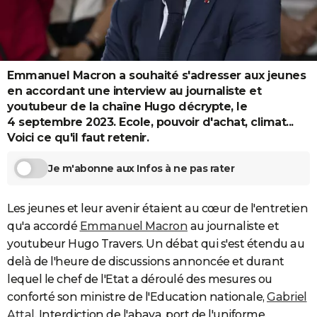
City break
Voyage de noces
Climat
Destinations
Voyage nature
Forum
+
PHOTO
GUIDES D'ACHAT
BONS PLANS
Emmanuel Macron a souhaité s'adresser aux jeunes
en accordant une interview au journaliste et
CARTE DE VOEUX
youtubeur de la chaîne Hugo décrypte, le
4 septembre 2023. Ecole, pouvoir d'achat, climat...
Carte Bonne année
Carte Pâques
Carte de Noël
Carte Saint-Valentin
Carte d'anniversaire
DICTIONNAIRE
Voici ce qu'il faut retenir.
Biographies
Expressions
Dictionnaire
Citations
Proverbes
PROGRAMME TV
Je m'abonne aux Infos à ne pas rater
COPAINS D'AVANT
Les jeunes et leur avenir étaient au cœur de l'entretien
Se connecter
Collèges
Universités
Service militaire
S'inscrire
Lycées
Primaires
Entreprises
Avis de recherche
AVIS DE DÉCÈS
qu'a accordé
Emmanuel Macron
au journaliste et
youtubeur Hugo Travers. Un débat qui s'est étendu au
FORUM
delà de l'heure de discussions annoncée et durant
Lifestyle
Sport
Television
Cinema
Bricolage
Culture
Auto
Voyage
lequel le chef de l'Etat a déroulé des mesures ou
conforté son ministre de l'Education nationale,
Gabriel
Attal
. Interdiction de l'abaya, port de l'uniforme,