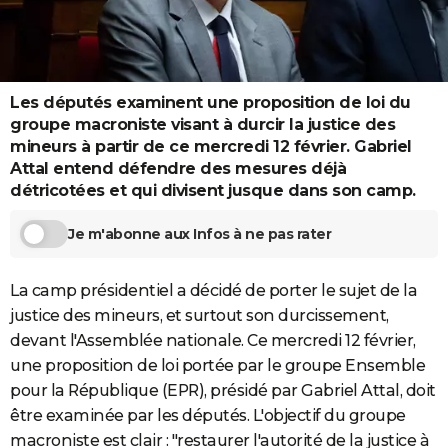
City break
Voyage de noces
Climat
Destinations
Voyage nature
Forum
+
PHOTO
GUIDES D'ACHAT
Les députés examinent une proposition de loi du
BONS PLANS
groupe macroniste visant à durcir la justice des
CARTE DE VOEUX
mineurs à partir de ce mercredi 12 février. Gabriel
Attal entend défendre des mesures déjà
Carte Bonne année
Carte Pâques
Carte de Noël
Carte Saint-Valentin
Carte d'anniversaire
DICTIONNAIRE
détricotées et qui divisent jusque dans son camp.
Biographies
Expressions
Dictionnaire
Citations
Proverbes
PROGRAMME TV
Je m'abonne aux Infos à ne pas rater
COPAINS D'AVANT
La camp présidentiel a décidé de porter le sujet de la
Se connecter
Collèges
Universités
Service militaire
S'inscrire
Lycées
Primaires
Entreprises
Avis de recherche
AVIS DE DÉCÈS
justice des mineurs, et surtout son durcissement,
devant l'Assemblée nationale. Ce mercredi 12 février,
FORUM
une proposition de loi portée par le groupe Ensemble
Lifestyle
Sport
Television
Cinema
Bricolage
Culture
Auto
Voyage
pour la République (EPR), présidé par Gabriel Attal, doit
être examinée par les députés. L'objectif du groupe
macroniste est clair : "restaurer l'autorité de la justice à