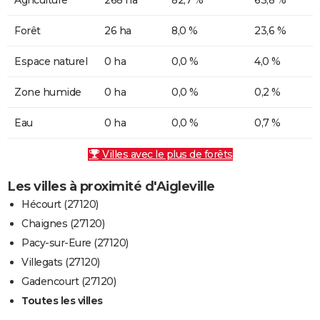
Forêt
26 ha
8,0 %
23,6 %
Espace naturel
0 ha
0,0 %
4,0 %
Zone humide
0 ha
0,0 %
0,2 %
Eau
0 ha
0,0 %
0,7 %
Villes avec le plus de forêts
Les villes à proximité d'Aigleville
Hécourt (27120)
Chaignes (27120)
Pacy-sur-Eure (27120)
Villegats (27120)
Gadencourt (27120)
Toutes les villes