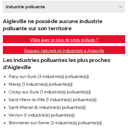
City break
Voyage de noces
Climat
Destinations
Voyage nature
Forum
+
Industrie polluante
PHOTO
GUIDES D'ACHAT
Aigleville ne possède aucune industrie
polluante sur son territoire
BONS PLANS
Villes avec le plus de sites pollués ?
CARTE DE VOEUX
Risques naturels et industriels à Aigleville
Carte Bonne année
Carte Pâques
Carte de Noël
Carte Saint-Valentin
Carte d'anniversaire
DICTIONNAIRE
Les industries polluantes les plus proches
Biographies
Expressions
Dictionnaire
Citations
Proverbes
PROGRAMME TV
d'Aigleville
COPAINS D'AVANT
Pacy-sur-Eure (3 industrie(s) polluante(s))
Merey (1 industrie(s) polluante(s))
Se connecter
Collèges
Universités
Service militaire
S'inscrire
Lycées
Primaires
Entreprises
Avis de recherche
AVIS DE DÉCÈS
Croisy-sur-Eure (1 industrie(s) polluante(s))
FORUM
Saint-Illiers-la-Ville (1 industrie(s) polluante(s))
Saint-Marcel (6 industrie(s) polluante(s))
Lifestyle
Sport
Television
Cinema
Bricolage
Culture
Auto
Voyage
Vernon (1 industrie(s) polluante(s))
Bonnières-sur-Seine (2 industrie(s) polluante(s))