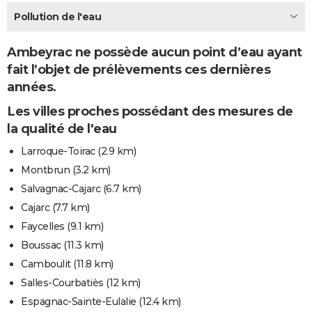
City break
Voyage de noces
Climat
Destinations
Voyage nature
Forum
+
Pollution de l'eau
PHOTO
GUIDES D'ACHAT
Ambeyrac ne possède aucun point d’eau ayant
fait l’objet de prélèvements ces dernières
BONS PLANS
années.
CARTE DE VOEUX
Les villes proches possédant des mesures de
Carte Bonne année
Carte Pâques
Carte de Noël
Carte Saint-Valentin
Carte d'anniversaire
la qualité de l'eau
DICTIONNAIRE
Larroque-Toirac
(2.9 km)
Biographies
Expressions
Dictionnaire
Citations
Proverbes
PROGRAMME TV
Montbrun
(3.2 km)
COPAINS D'AVANT
Salvagnac-Cajarc
(6.7 km)
Cajarc
(7.7 km)
Se connecter
Collèges
Universités
Service militaire
S'inscrire
Lycées
Primaires
Entreprises
Avis de recherche
AVIS DE DÉCÈS
Faycelles
(9.1 km)
FORUM
Boussac
(11.3 km)
Camboulit
(11.8 km)
Lifestyle
Sport
Television
Cinema
Bricolage
Culture
Auto
Voyage
Salles-Courbatiès
(12 km)
Espagnac-Sainte-Eulalie
(12.4 km)