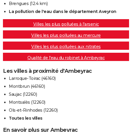
Brengues
(12.4 km)
La pollution de l'eau dans le département Aveyron
Villes les plus polluées à l'arsenic
Villes les plus polluées au mercure
Villes les plus polluées aux nitrates
Qualité de l'eau du robinet à Ambeyrac
Les villes à proximité d'Ambeyrac
Larroque-Toirac (46160)
Montbrun (46160)
Saujac (12260)
Montsalès (12260)
Ols-et-Rinhodes (12260)
Toutes les villes
En savoir plus sur Ambeyrac