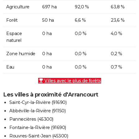
Agriculture
697 ha
92,0 %
63,8 %
Forêt
50 ha
6,6 %
23,6 %
Espace
0 ha
0,0 %
4,0 %
naturel
Zone humide
0 ha
0,0 %
0,2 %
Eau
0 ha
0,0 %
0,7 %
Villes avec le plus de forêts
Les villes à proximité d'Arrancourt
Saint-Cyr-la-Rivière (91690)
Abbéville-la-Rivière (91150)
Pannecières (45300)
Fontaine-la-Rivière (91690)
Rouvres-Saint-Jean (45300)