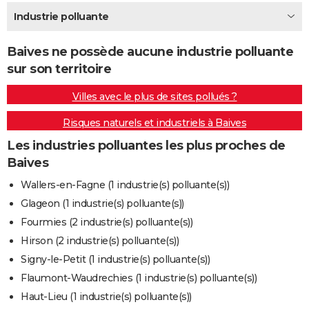
City break
Voyage de noces
Climat
Destinations
Voyage nature
Forum
+
Industrie polluante
PHOTO
GUIDES D'ACHAT
Baives ne possède aucune industrie polluante
sur son territoire
BONS PLANS
Villes avec le plus de sites pollués ?
CARTE DE VOEUX
Risques naturels et industriels à Baives
Carte Bonne année
Carte Pâques
Carte de Noël
Carte Saint-Valentin
Carte d'anniversaire
DICTIONNAIRE
Les industries polluantes les plus proches de
Biographies
Expressions
Dictionnaire
Citations
Proverbes
PROGRAMME TV
Baives
COPAINS D'AVANT
Wallers-en-Fagne (1 industrie(s) polluante(s))
Glageon (1 industrie(s) polluante(s))
Se connecter
Collèges
Universités
Service militaire
S'inscrire
Lycées
Primaires
Entreprises
Avis de recherche
AVIS DE DÉCÈS
Fourmies (2 industrie(s) polluante(s))
FORUM
Hirson (2 industrie(s) polluante(s))
Signy-le-Petit (1 industrie(s) polluante(s))
Lifestyle
Sport
Television
Cinema
Bricolage
Culture
Auto
Voyage
Flaumont-Waudrechies (1 industrie(s) polluante(s))
Haut-Lieu (1 industrie(s) polluante(s))