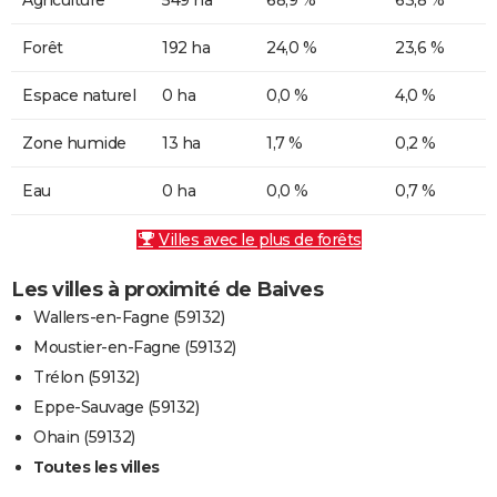
Forêt
192 ha
24,0 %
23,6 %
Espace naturel
0 ha
0,0 %
4,0 %
Zone humide
13 ha
1,7 %
0,2 %
Eau
0 ha
0,0 %
0,7 %
Villes avec le plus de forêts
Les villes à proximité de Baives
Wallers-en-Fagne (59132)
Moustier-en-Fagne (59132)
Trélon (59132)
Eppe-Sauvage (59132)
Ohain (59132)
Toutes les villes