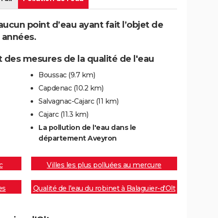
ucun point d’eau ayant fait l’objet de
 années.
 des mesures de la qualité de l'eau
Boussac
(9.7 km)
Capdenac
(10.2 km)
Salvagnac-Cajarc
(11 km)
Cajarc
(11.3 km)
La pollution de l'eau dans le
département Aveyron
c
Villes les plus polluées au mercure
es
Qualité de l'eau du robinet à Balaguier-d'Olt