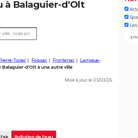
u à Balaguier-d'Olt
Actu
Spo
Les 
Pierre-Toirac
Foissac
Frontenac
Larroque-
Balaguier-d'Olt à une autre ville
Mise à jour le 03/03/26
l'air
Pollution de l'eau