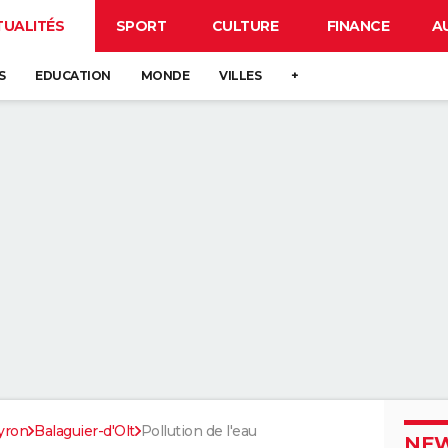
TUALITÉS
SPORT
CULTURE
FINANCE
A
S
EDUCATION
MONDE
VILLES
+
yron
Balaguier-d'Olt
Pollution de l'eau
NEW