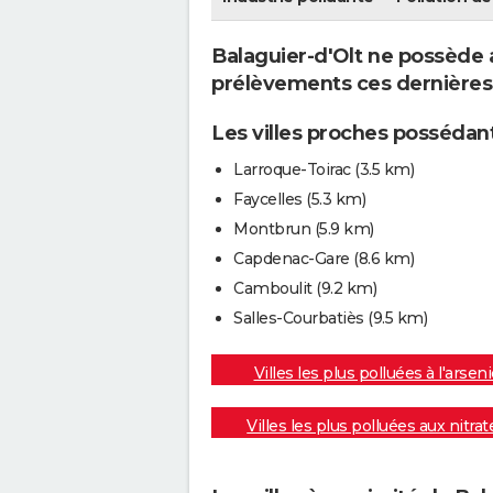
Balaguier-d'Olt ne possède a
prélèvements ces dernières
Les villes proches possédant
Larroque-Toirac
(3.5 km)
Faycelles
(5.3 km)
Montbrun
(5.9 km)
Capdenac-Gare
(8.6 km)
Camboulit
(9.2 km)
Salles-Courbatiès
(9.5 km)
Villes les plus polluées à l'arseni
Villes les plus polluées aux nitrat