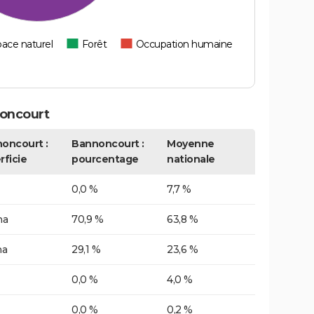
ace naturel
Forêt
Occupation humaine
oncourt
oncourt :
Bannoncourt :
Moyenne
rficie
pourcentage
nationale
0,0 %
7,7 %
ha
70,9 %
63,8 %
ha
29,1 %
23,6 %
0,0 %
4,0 %
0,0 %
0,2 %