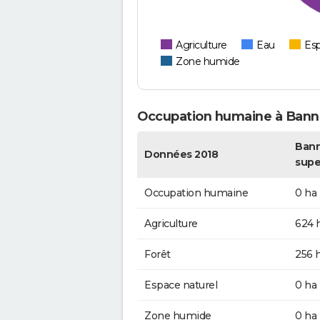
Agriculture
Eau
Esp
Zone humide
Occupation humaine à Bann
Bann
Données 2018
supe
Occupation humaine
0 ha
Agriculture
624 
Forêt
256 
Espace naturel
0 ha
Zone humide
0 ha