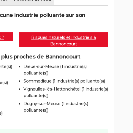
une industrie polluante sur son
s ?
Risques naturels et industriels à
Bannoncourt
es plus proches de Bannoncourt
nte(s))
Dieue-sur-Meuse (1 industrie(s)
polluante(s))
Sommedieue (1 industrie(s) polluante(s))
e(s))
Vigneulles-lès-Hattonchâtel (1 industrie(s)
polluante(s))
Dugny-sur-Meuse (1 industrie(s)
polluante(s))
s)