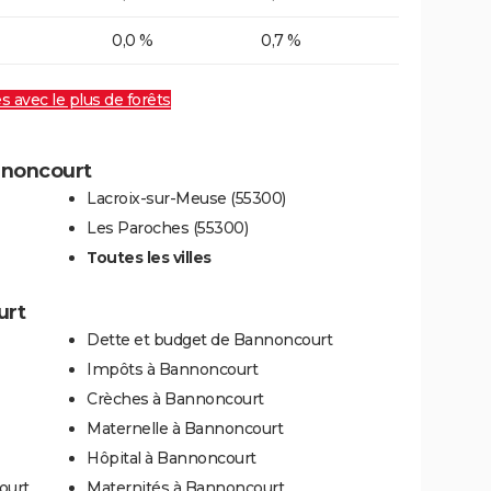
0,0 %
0,7 %
es avec le plus de forêts
annoncourt
Lacroix-sur-Meuse (55300)
Les Paroches (55300)
Toutes les villes
urt
Dette et budget de Bannoncourt
Impôts à Bannoncourt
Crèches à Bannoncourt
Maternelle à Bannoncourt
Hôpital à Bannoncourt
ourt
Maternités à Bannoncourt