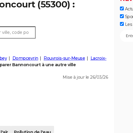
oncourt (55300) :
Actu
Spo
Les 
bey
Dompcevrin
Rouvrois-sur-Meuse
Lacroix-
arer Bannoncourt à une autre ville
Mise à jour le 26/03/26
l'air
Pollution de l'eau