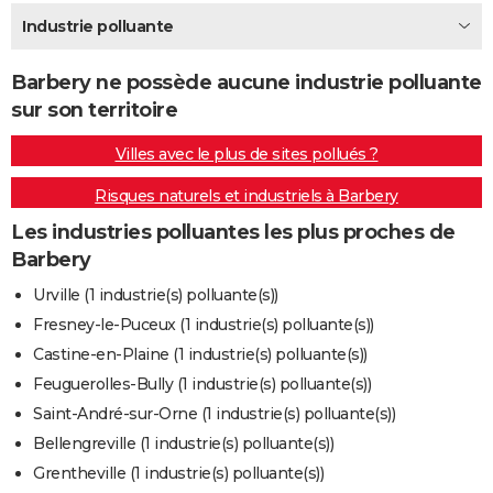
City break
Voyage de noces
Climat
Destinations
Voyage nature
Forum
+
Industrie polluante
PHOTO
GUIDES D'ACHAT
Barbery ne possède aucune industrie polluante
sur son territoire
BONS PLANS
Villes avec le plus de sites pollués ?
CARTE DE VOEUX
Risques naturels et industriels à Barbery
Carte Bonne année
Carte Pâques
Carte de Noël
Carte Saint-Valentin
Carte d'anniversaire
DICTIONNAIRE
Les industries polluantes les plus proches de
Biographies
Expressions
Dictionnaire
Citations
Proverbes
PROGRAMME TV
Barbery
COPAINS D'AVANT
Urville (1 industrie(s) polluante(s))
Fresney-le-Puceux (1 industrie(s) polluante(s))
Se connecter
Collèges
Universités
Service militaire
S'inscrire
Lycées
Primaires
Entreprises
Avis de recherche
AVIS DE DÉCÈS
Castine-en-Plaine (1 industrie(s) polluante(s))
FORUM
Feuguerolles-Bully (1 industrie(s) polluante(s))
Saint-André-sur-Orne (1 industrie(s) polluante(s))
Lifestyle
Sport
Television
Cinema
Bricolage
Culture
Auto
Voyage
Bellengreville (1 industrie(s) polluante(s))
Grentheville (1 industrie(s) polluante(s))