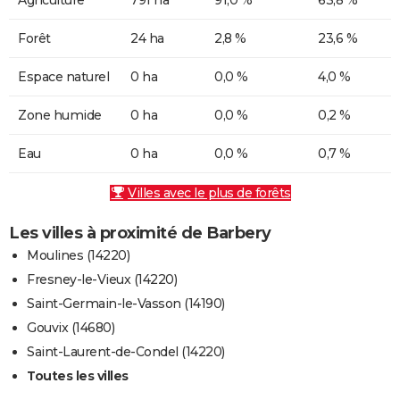
Forêt
24 ha
2,8 %
23,6 %
Espace naturel
0 ha
0,0 %
4,0 %
Zone humide
0 ha
0,0 %
0,2 %
Eau
0 ha
0,0 %
0,7 %
Villes avec le plus de forêts
Les villes à proximité de Barbery
Moulines (14220)
Fresney-le-Vieux (14220)
Saint-Germain-le-Vasson (14190)
Gouvix (14680)
Saint-Laurent-de-Condel (14220)
Toutes les villes