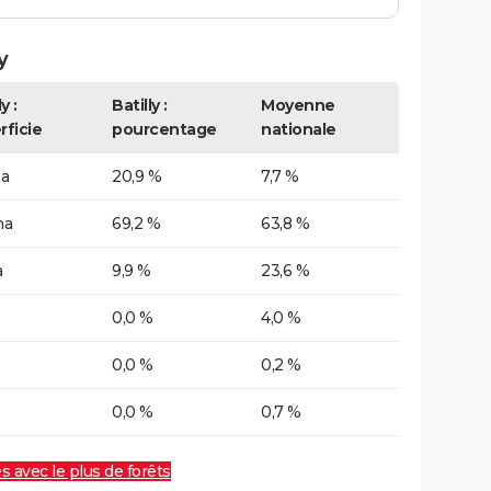
y
y :
Batilly :
Moyenne
rficie
pourcentage
nationale
ha
20,9 %
7,7 %
ha
69,2 %
63,8 %
a
9,9 %
23,6 %
0,0 %
4,0 %
0,0 %
0,2 %
0,0 %
0,7 %
es avec le plus de forêts