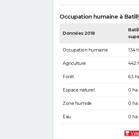
Occupation humaine à Batill
Batill
Données 2018
supe
Occupation humaine
134 
Agriculture
442 
Forêt
63 h
Espace naturel
0 ha
Zone humide
0 ha
Eau
0 ha
Vill