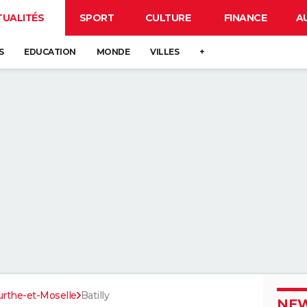
TUALITÉS
SPORT
CULTURE
FINANCE
A
S
EDUCATION
MONDE
VILLES
+
rthe-et-Moselle
Batilly
NEW