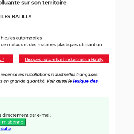
olluante sur son territoire
LES BATILLY
véhicules automobiles
e de métaux et des matières plastiques utilisant un
s ?
Risques naturels et industriels à Batilly
cense les installations industrielles françaises
ts en grande quantité.
Voir aussi le
lexique des
 directement par e-mail.
e m'abonne
tialité