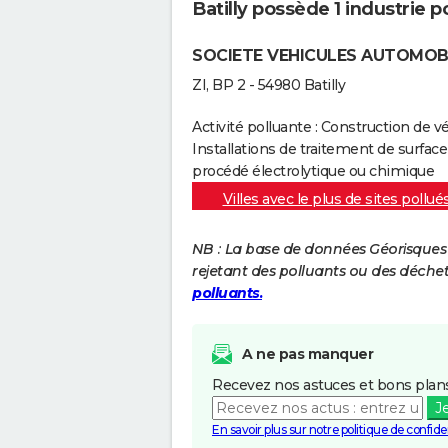
Batilly possède 1 industrie p
SOCIETE VEHICULES AUTOMOBI
ZI, BP 2 - 54980 Batilly
Activité polluante : Construction de 
Installations de traitement de surfac
procédé électrolytique ou chimique
Villes avec le plus de sites pollué
NB : La base de données Géorisques re
rejetant des polluants ou des déche
polluants.
A ne pas manquer
Recevez nos astuces et bons plans
J
En savoir plus sur notre politique de confiden