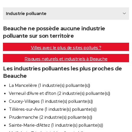
City break
Voyage de noces
Climat
Destinations
Voyage nature
Forum
+
PHOTO
Industrie polluante
GUIDES D'ACHAT
Beauche ne possède aucune industrie
BONS PLANS
polluante sur son territoire
CARTE DE VOEUX
Villes avec le plus de sites pollués ?
Carte Bonne année
Carte Pâques
Carte de Noël
Carte Saint-Valentin
Carte d'anniversaire
DICTIONNAIRE
Risques naturels et industriels à Beauche
Biographies
Expressions
Dictionnaire
Citations
Proverbes
PROGRAMME TV
Les industries polluantes les plus proches de
Beauche
COPAINS D'AVANT
La Mancelière (1 industrie(s) polluante(s))
Se connecter
Collèges
Universités
Service militaire
S'inscrire
Lycées
Primaires
Entreprises
Avis de recherche
AVIS DE DÉCÈS
Verneuil d'Avre et d'Iton (2 industrie(s) polluante(s))
Crucey-Villages (1 industrie(s) polluante(s))
FORUM
Tillières-sur-Avre (1 industrie(s) polluante(s))
Lifestyle
Sport
Television
Cinema
Bricolage
Culture
Auto
Voyage
Prudemanche (2 industrie(s) polluante(s))
Sainte-Marie-d'Attez (1 industrie(s) polluante(s))