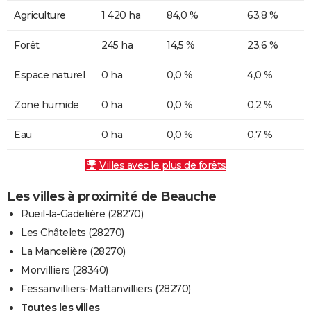
Agriculture
1 420 ha
84,0 %
63,8 %
Forêt
245 ha
14,5 %
23,6 %
Espace naturel
0 ha
0,0 %
4,0 %
Zone humide
0 ha
0,0 %
0,2 %
Eau
0 ha
0,0 %
0,7 %
Villes avec le plus de forêts
Les villes à proximité de Beauche
Rueil-la-Gadelière (28270)
Les Châtelets (28270)
La Mancelière (28270)
Morvilliers (28340)
Fessanvilliers-Mattanvilliers (28270)
Toutes les villes