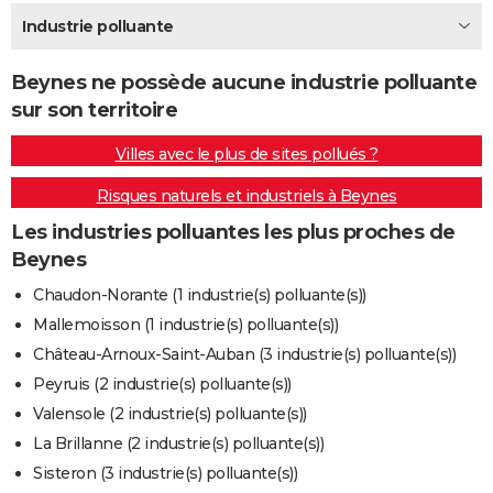
City break
Voyage de noces
Climat
Destinations
Voyage nature
Forum
+
Industrie polluante
PHOTO
GUIDES D'ACHAT
Beynes ne possède aucune industrie polluante
sur son territoire
BONS PLANS
Villes avec le plus de sites pollués ?
CARTE DE VOEUX
Risques naturels et industriels à Beynes
Carte Bonne année
Carte Pâques
Carte de Noël
Carte Saint-Valentin
Carte d'anniversaire
DICTIONNAIRE
Les industries polluantes les plus proches de
Biographies
Expressions
Dictionnaire
Citations
Proverbes
PROGRAMME TV
Beynes
COPAINS D'AVANT
Chaudon-Norante (1 industrie(s) polluante(s))
Mallemoisson (1 industrie(s) polluante(s))
Se connecter
Collèges
Universités
Service militaire
S'inscrire
Lycées
Primaires
Entreprises
Avis de recherche
AVIS DE DÉCÈS
Château-Arnoux-Saint-Auban (3 industrie(s) polluante(s))
FORUM
Peyruis (2 industrie(s) polluante(s))
Valensole (2 industrie(s) polluante(s))
Lifestyle
Sport
Television
Cinema
Bricolage
Culture
Auto
Voyage
La Brillanne (2 industrie(s) polluante(s))
Sisteron (3 industrie(s) polluante(s))