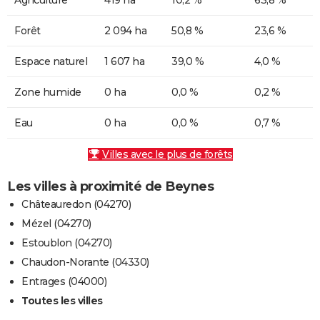
Forêt
2 094 ha
50,8 %
23,6 %
Espace naturel
1 607 ha
39,0 %
4,0 %
Zone humide
0 ha
0,0 %
0,2 %
Eau
0 ha
0,0 %
0,7 %
Villes avec le plus de forêts
Les villes à proximité de Beynes
Châteauredon (04270)
Mézel (04270)
Estoublon (04270)
Chaudon-Norante (04330)
Entrages (04000)
Toutes les villes