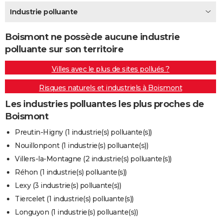
City break
Voyage de noces
Climat
Destinations
Voyage nature
Forum
+
Industrie polluante
PHOTO
GUIDES D'ACHAT
Boismont ne possède aucune industrie
polluante sur son territoire
BONS PLANS
Villes avec le plus de sites pollués ?
CARTE DE VOEUX
Risques naturels et industriels à Boismont
Carte Bonne année
Carte Pâques
Carte de Noël
Carte Saint-Valentin
Carte d'anniversaire
DICTIONNAIRE
Les industries polluantes les plus proches de
Biographies
Expressions
Dictionnaire
Citations
Proverbes
PROGRAMME TV
Boismont
COPAINS D'AVANT
Preutin-Higny (1 industrie(s) polluante(s))
Nouillonpont (1 industrie(s) polluante(s))
Se connecter
Collèges
Universités
Service militaire
S'inscrire
Lycées
Primaires
Entreprises
Avis de recherche
AVIS DE DÉCÈS
Villers-la-Montagne (2 industrie(s) polluante(s))
FORUM
Réhon (1 industrie(s) polluante(s))
Lexy (3 industrie(s) polluante(s))
Lifestyle
Sport
Television
Cinema
Bricolage
Culture
Auto
Voyage
Tiercelet (1 industrie(s) polluante(s))
Longuyon (1 industrie(s) polluante(s))