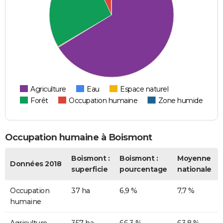
Agriculture
Eau
Espace naturel
Forêt
Occupation humaine
Zone humide
Occupation humaine à Boismont
Boismont :
Boismont :
Moyenne
Données 2018
superficie
pourcentage
nationale
Occupation
37 ha
6,9 %
7,7 %
humaine
Agriculture
357 ha
66,3 %
63,8 %