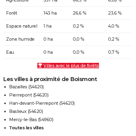
Forêt
143 ha
26,6 %
23,6 %
Espace naturel
1 ha
0,2 %
4,0 %
Zone humide
0 ha
0,0 %
0,2 %
Eau
0 ha
0,0 %
0,7 %
Villes avec le plus de forêts
Les villes à proximité de Boismont
Bazailles (54620)
Pierrepont (54620)
Han-devant-Pierrepont (54620)
Baslieux (54620)
Mercy-le-Bas (54960)
Toutes les villes