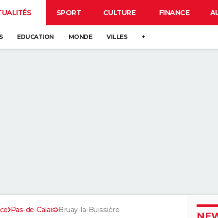
TUALITÉS
SPORT
CULTURE
FINANCE
A
S
EDUCATION
MONDE
VILLES
+
nce
Pas-de-Calais
Bruay-la-Buissière
NEW