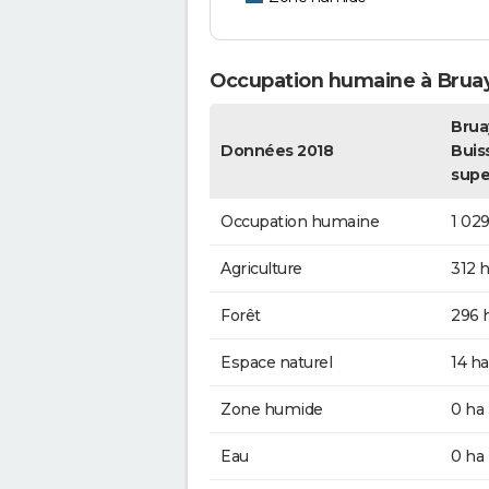
Occupation humaine à Bruay
Brua
Données 2018
Buiss
supe
Occupation humaine
1 029
Agriculture
312 
Forêt
296 
Espace naturel
14 ha
Zone humide
0 ha
Eau
0 ha