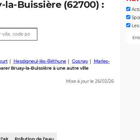
-la-Buissière (62700) :
Actu
Spo
Les 
ourt
Hesdigneul-lès-Béthune
Gosnay
Marles-
rer Bruay-la-Buissière à une autre ville
Mise à jour le 26/03/26
l'air
Pollution de l'eau