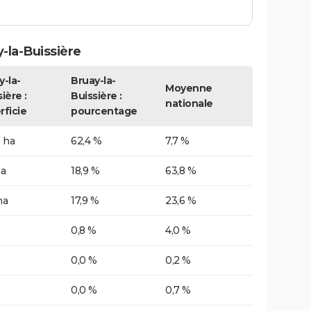
-la-Buissière
y-la-
Bruay-la-
Moyenne
ière :
Buissière :
nationale
rficie
pourcentage
 ha
62,4 %
7,7 %
ha
18,9 %
63,8 %
ha
17,9 %
23,6 %
0,8 %
4,0 %
0,0 %
0,2 %
0,0 %
0,7 %