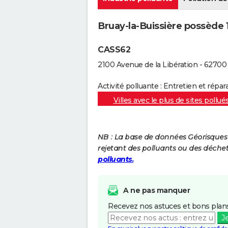
Bruay-la-Buissière possède 1 
CASS62
2100 Avenue de la Libération - 62700
Activité polluante : Entretien et répa
Villes avec le plus de sites pollué
NB : La base de données Géorisques re
rejetant des polluants ou des déche
polluants.
A ne pas manquer
Recevez nos astuces et bons plans
J