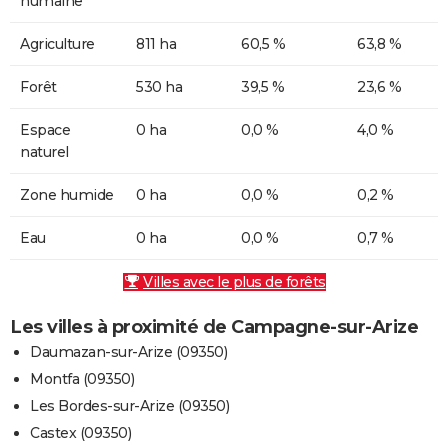
humaine
Agriculture
811 ha
60,5 %
63,8 %
Forêt
530 ha
39,5 %
23,6 %
Espace
0 ha
0,0 %
4,0 %
naturel
Zone humide
0 ha
0,0 %
0,2 %
Eau
0 ha
0,0 %
0,7 %
Villes avec le plus de forêts
Les villes à proximité de Campagne-sur-Arize
Daumazan-sur-Arize (09350)
Montfa (09350)
Les Bordes-sur-Arize (09350)
Castex (09350)