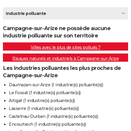
City break
Voyage de noces
Climat
Destinations
Voyage nature
Forum
+
PHOTO
Industrie polluante
GUIDES D'ACHAT
Campagne-sur-Arize ne possède aucune
BONS PLANS
industrie polluante sur son territoire
CARTE DE VOEUX
Villes avec le plus de sites pollués ?
Carte Bonne année
Carte Pâques
Carte de Noël
Carte Saint-Valentin
Carte d'anniversaire
DICTIONNAIRE
Risques naturels et industriels à Campagne-sur-Arize
Biographies
Expressions
Dictionnaire
Citations
Proverbes
PROGRAMME TV
Les industries polluantes les plus proches de
Campagne-sur-Arize
COPAINS D'AVANT
Daumazan-sur-Arize (1 industrie(s) polluante(s))
Se connecter
Collèges
Universités
Service militaire
S'inscrire
Lycées
Primaires
Entreprises
Avis de recherche
AVIS DE DÉCÈS
Le Fossat (1 industrie(s) polluante(s))
Artigat (1 industrie(s) polluante(s))
FORUM
Lasserre (1 industrie(s) polluante(s))
Lifestyle
Sport
Television
Cinema
Bricolage
Culture
Auto
Voyage
Castelnau-Durban (1 industrie(s) polluante(s))
Encourtiech (1 industrie(s) polluante(s))