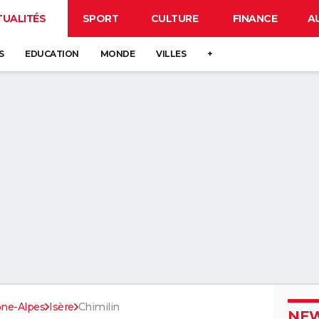
TUALITÉS
SPORT
CULTURE
FINANCE
A
S
EDUCATION
MONDE
VILLES
+
ne-Alpes
Isère
Chimilin
NEW