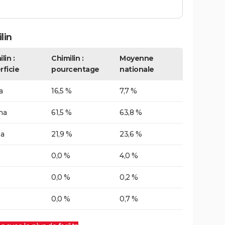
lin
lin :
Chimilin :
Moyenne
rficie
pourcentage
nationale
a
16,5 %
7,7 %
ha
61,5 %
63,8 %
ha
21,9 %
23,6 %
0,0 %
4,0 %
0,0 %
0,2 %
0,0 %
0,7 %