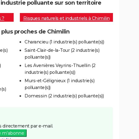
ndustrie polluante sur son territoire
s ?
Risques naturels et industriels à Chimilin
s plus proches de Chimilin
Charancieu (1 industrie(s) polluante(s))
e(s)
Saint-Clair-de-la-Tour (2 industrie(s)
polluante(s))
)
Les Avenières Veyrins-Thuellin (2
industrie(s) polluante(s))
Murs-et-Gélignieux (1 industrie(s)
polluante(s))
(s)
Domessin (2 industrie(s) polluante(s))
 directement par e-mail.
e m'abonne