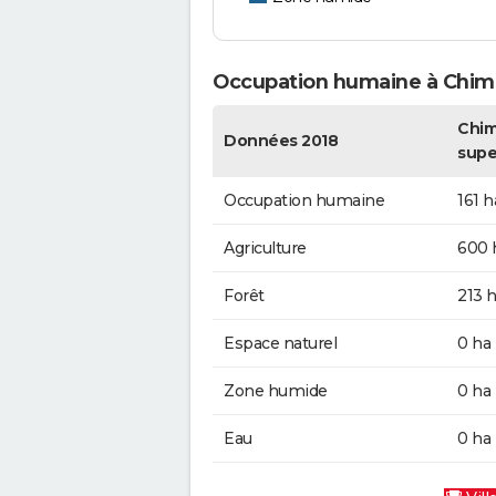
Occupation humaine à Chimi
Chimi
Données 2018
supe
Occupation humaine
161 h
Agriculture
600 
Forêt
213 
Espace naturel
0 ha
Zone humide
0 ha
Eau
0 ha