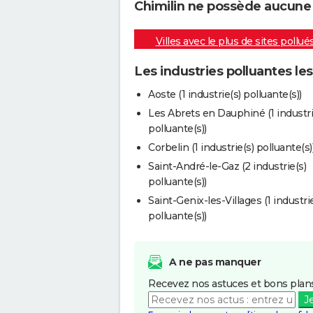
Chimilin ne possède aucune i
Villes avec le plus de sites pollué
Les industries polluantes le
Aoste (1 industrie(s) polluante(s))
Les Abrets en Dauphiné (1 industri
polluante(s))
Corbelin (1 industrie(s) polluante(s)
Saint-André-le-Gaz (2 industrie(s)
polluante(s))
Saint-Genix-les-Villages (1 industrie
polluante(s))
A ne pas manquer
Recevez nos astuces et bons plans
J