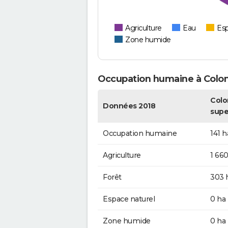
Agriculture
Eau
Esp
Zone humide
Occupation humaine à Colo
Colo
Données 2018
supe
Occupation humaine
141 h
Agriculture
1 660
Forêt
303 
Espace naturel
0 ha
Zone humide
0 ha