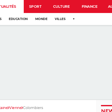
TUALITÉS
SPORT
CULTURE
FINANCE
A
S
EDUCATION
MONDE
VILLES
+
taine
Vienne
Colombiers
NEW