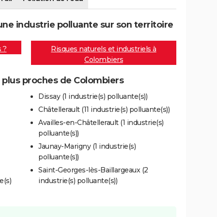
e industrie polluante sur son territoire
s ?
Risques naturels et industriels à
Colombiers
s plus proches de Colombiers
Dissay (1 industrie(s) polluante(s))
Châtellerault (11 industrie(s) polluante(s))
Availles-en-Châtellerault (1 industrie(s)
polluante(s))
Jaunay-Marigny (1 industrie(s)
polluante(s))
Saint-Georges-lès-Baillargeaux (2
e(s)
industrie(s) polluante(s))