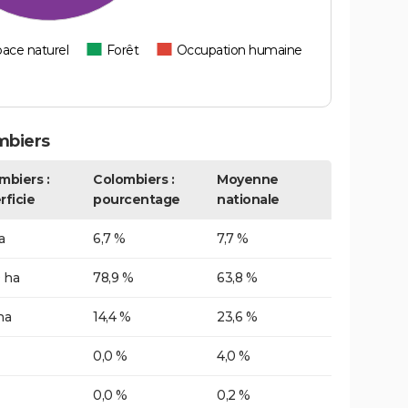
ace naturel
Forêt
Occupation humaine
mbiers
mbiers :
Colombiers :
Moyenne
rficie
pourcentage
nationale
a
6,7 %
7,7 %
 ha
78,9 %
63,8 %
ha
14,4 %
23,6 %
0,0 %
4,0 %
0,0 %
0,2 %