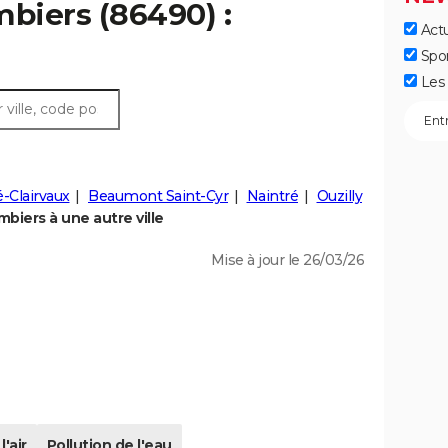
mbiers (86490) :
Actu
Spo
Les 
-Clairvaux
Beaumont Saint-Cyr
Naintré
Ouzilly
iers à une autre ville
Mise à jour le 26/03/26
l'air
Pollution de l'eau