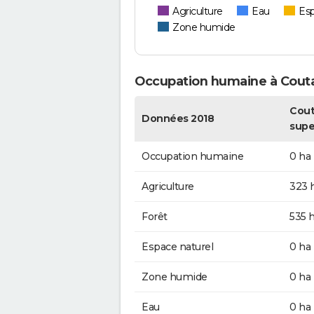
Agriculture
Eau
Esp
Zone humide
Occupation humaine à Cout
Cout
Données 2018
supe
Occupation humaine
0 ha
Agriculture
323 
Forêt
535 
Espace naturel
0 ha
Zone humide
0 ha
Eau
0 ha