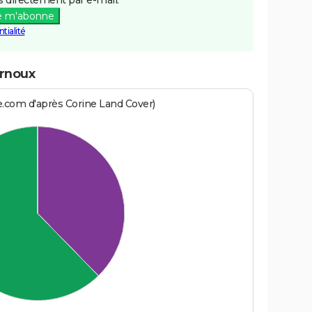
e m'abonne
tialité
arnoux
e.com d'après Corine Land Cover)