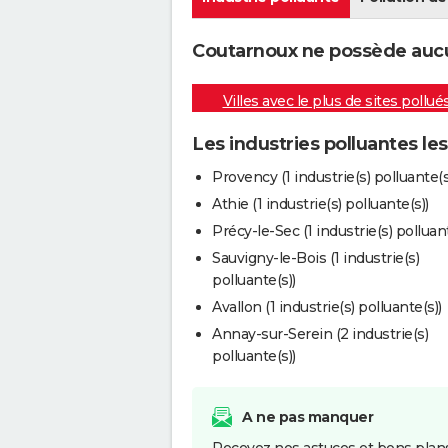
Coutarnoux ne possède aucun
Villes avec le plus de sites pollué
Les industries polluantes l
Provency (1 industrie(s) polluante(s
Athie (1 industrie(s) polluante(s))
Précy-le-Sec (1 industrie(s) polluant
Sauvigny-le-Bois (1 industrie(s)
polluante(s))
Avallon (1 industrie(s) polluante(s))
Annay-sur-Serein (2 industrie(s)
polluante(s))
A ne pas manquer
Recevez nos astuces et bons plans