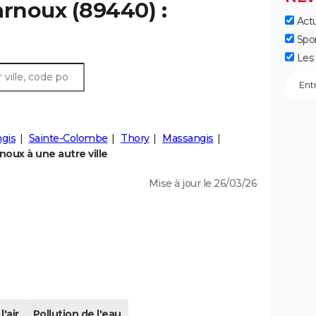
arnoux (89440) :
Actu
Spo
Les 
gis
Sainte-Colombe
Thory
Massangis
oux à une autre ville
Mise à jour le 26/03/26
l'air
Pollution de l'eau