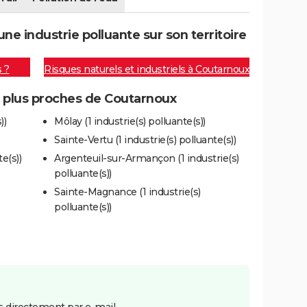
e industrie polluante sur son territoire
s ?
Risques naturels et industriels à Coutarnoux
es plus proches de Coutarnoux
))
Môlay (1 industrie(s) polluante(s))
Sainte-Vertu (1 industrie(s) polluante(s))
e(s))
Argenteuil-sur-Armançon (1 industrie(s)
polluante(s))
Sainte-Magnance (1 industrie(s)
polluante(s))
 directement par e-mail.