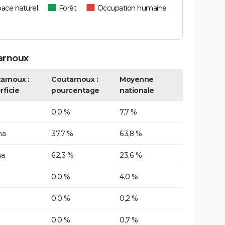
ace naturel
Forêt
Occupation humaine
arnoux
arnoux :
Coutarnoux :
Moyenne
rficie
pourcentage
nationale
0,0 %
7,7 %
ha
37,7 %
63,8 %
ha
62,3 %
23,6 %
0,0 %
4,0 %
0,0 %
0,2 %
0,0 %
0,7 %