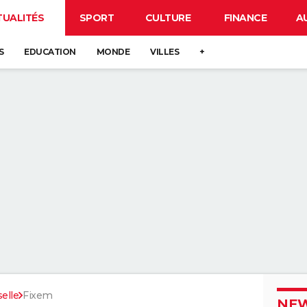
TUALITÉS
SPORT
CULTURE
FINANCE
A
S
EDUCATION
MONDE
VILLES
+
elle
Fixem
NEW