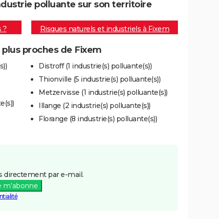
strie polluante sur son territoire
s ?
Risques naturels et industriels à Fixem
s plus proches de Fixem
s))
Distroff (1 industrie(s) polluante(s))
Thionville (5 industrie(s) polluante(s))
Metzervisse (1 industrie(s) polluante(s))
e(s))
Illange (2 industrie(s) polluante(s))
Florange (8 industrie(s) polluante(s))
 directement par e-mail.
e m'abonne
tialité