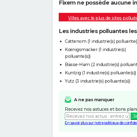
Fixem ne possède aucune indu
Villes avec le plus de sites pollué
Les industries polluantes le
Cattenom (1 industrie(s) polluante(
Kœnigsmacker (1 industrie(s)
polluante(s))
Basse-Ham (2 industrie(s) polluant
Kuntzig (1 industrie(s) polluante(s))
Yutz (3 industrie(s) polluante(s))
A ne pas manquer
Recevez nos astuces et bons plans
J
En savoir plus sur notre politique de confiden