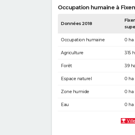
Occupation humaine à Fixe
Fixe
Données 2018
supe
Occupation humaine
0 ha
Agriculture
315 h
Forêt
39 h
Espace naturel
0 ha
Zone humide
0 ha
Eau
0 ha
Vill