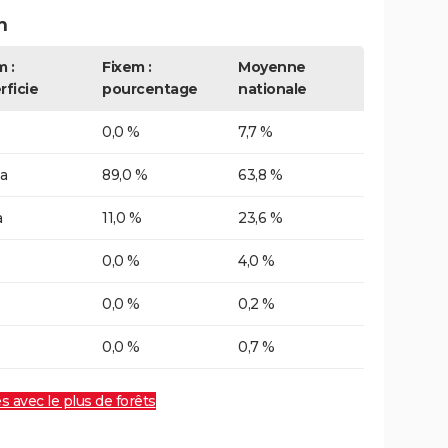
m
m :
Fixem :
Moyenne
rficie
pourcentage
nationale
0,0 %
7,7 %
a
89,0 %
63,8 %
a
11,0 %
23,6 %
0,0 %
4,0 %
0,0 %
0,2 %
0,0 %
0,7 %
es avec le plus de forêts