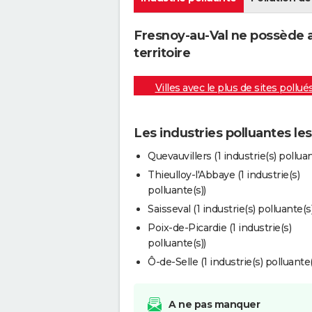
Fresnoy-au-Val ne possède a
territoire
Villes avec le plus de sites pollué
Les industries polluantes le
Quevauvillers (1 industrie(s) polluan
Thieulloy-l'Abbaye (1 industrie(s)
polluante(s))
Saisseval (1 industrie(s) polluante(s)
Poix-de-Picardie (1 industrie(s)
polluante(s))
Ô-de-Selle (1 industrie(s) polluante(
A ne pas manquer