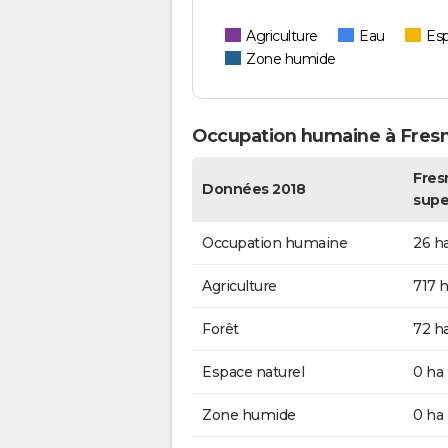
Agriculture
Eau
Esp
Zone humide
Occupation humaine à Fresn
Fres
Données 2018
supe
Occupation humaine
26 h
Agriculture
717 
Forêt
72 h
Espace naturel
0 ha
Zone humide
0 ha