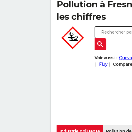
Pollution à Fresn
les chiffres
Voir aussi :
Quevau
Fluy
Comparer
Industrie polluante
Pollution de 