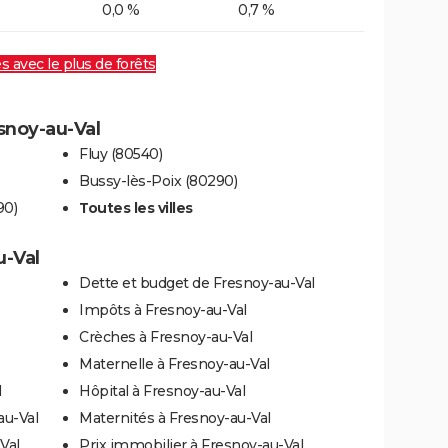
0,0 %
0,7 %
es avec le plus de forêts
esnoy-au-Val
Fluy (80540)
Bussy-lès-Poix (80290)
90)
Toutes les villes
u-Val
Dette et budget de Fresnoy-au-Val
Impôts à Fresnoy-au-Val
Crèches à Fresnoy-au-Val
Maternelle à Fresnoy-au-Val
l
Hôpital à Fresnoy-au-Val
au-Val
Maternités à Fresnoy-au-Val
Val
Prix immobilier à Fresnoy-au-Val