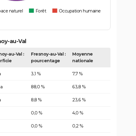
ace naturel
Forêt
Occupation humaine
oy-au-Val
noy-au-Val :
Fresnoy-au-Val :
Moyenne
rficie
pourcentage
nationale
a
3,1 %
7,7 %
ha
88,0 %
63,8 %
a
8,8 %
23,6 %
0,0 %
4,0 %
0,0 %
0,2 %