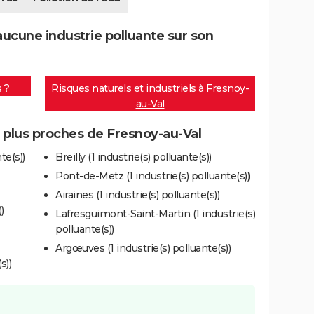
ucune industrie polluante sur son
s ?
Risques naturels et industriels à Fresnoy-
au-Val
s plus proches de Fresnoy-au-Val
te(s))
Breilly (1 industrie(s) polluante(s))
Pont-de-Metz (1 industrie(s) polluante(s))
Airaines (1 industrie(s) polluante(s))
)
Lafresguimont-Saint-Martin (1 industrie(s)
polluante(s))
Argœuves (1 industrie(s) polluante(s))
s))