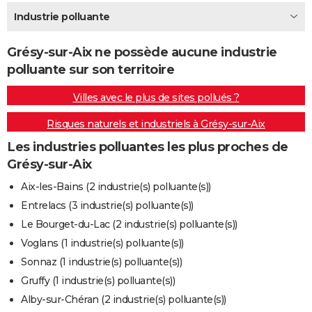
City break
Voyage de noces
Climat
Destinations
Voyage nature
Forum
+
Industrie polluante
PHOTO
GUIDES D'ACHAT
Grésy-sur-Aix ne possède aucune industrie
polluante sur son territoire
BONS PLANS
Villes avec le plus de sites pollués ?
CARTE DE VOEUX
Risques naturels et industriels à Grésy-sur-Aix
Carte Bonne année
Carte Pâques
Carte de Noël
Carte Saint-Valentin
Carte d'anniversaire
DICTIONNAIRE
Les industries polluantes les plus proches de
Biographies
Expressions
Dictionnaire
Citations
Proverbes
PROGRAMME TV
Grésy-sur-Aix
COPAINS D'AVANT
Aix-les-Bains (2 industrie(s) polluante(s))
Entrelacs (3 industrie(s) polluante(s))
Se connecter
Collèges
Universités
Service militaire
S'inscrire
Lycées
Primaires
Entreprises
Avis de recherche
AVIS DE DÉCÈS
Le Bourget-du-Lac (2 industrie(s) polluante(s))
FORUM
Voglans (1 industrie(s) polluante(s))
Sonnaz (1 industrie(s) polluante(s))
Lifestyle
Sport
Television
Cinema
Bricolage
Culture
Auto
Voyage
Gruffy (1 industrie(s) polluante(s))
Alby-sur-Chéran (2 industrie(s) polluante(s))