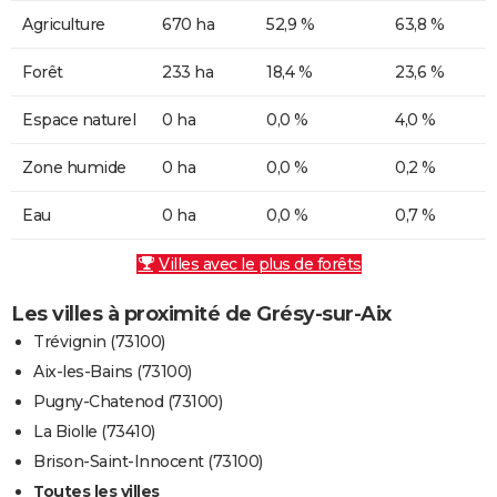
Agriculture
670 ha
52,9 %
63,8 %
Forêt
233 ha
18,4 %
23,6 %
Espace naturel
0 ha
0,0 %
4,0 %
Zone humide
0 ha
0,0 %
0,2 %
Eau
0 ha
0,0 %
0,7 %
Villes avec le plus de forêts
Les villes à proximité de Grésy-sur-Aix
Trévignin (73100)
Aix-les-Bains (73100)
Pugny-Chatenod (73100)
La Biolle (73410)
Brison-Saint-Innocent (73100)
Toutes les villes