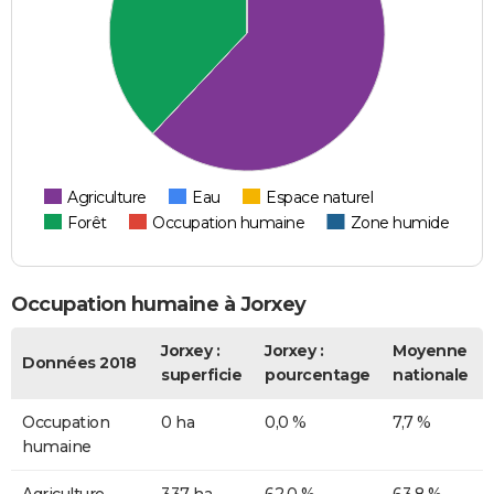
Agriculture
Eau
Espace naturel
Forêt
Occupation humaine
Zone humide
Occupation humaine à Jorxey
Jorxey :
Jorxey :
Moyenne
Données 2018
superficie
pourcentage
nationale
Occupation
0 ha
0,0 %
7,7 %
humaine
Agriculture
337 ha
62,0 %
63,8 %