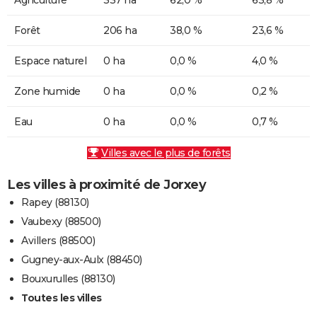
Forêt
206 ha
38,0 %
23,6 %
Espace naturel
0 ha
0,0 %
4,0 %
Zone humide
0 ha
0,0 %
0,2 %
Eau
0 ha
0,0 %
0,7 %
Villes avec le plus de forêts
Les villes à proximité de Jorxey
Rapey (88130)
Vaubexy (88500)
Avillers (88500)
Gugney-aux-Aulx (88450)
Bouxurulles (88130)
Toutes les villes