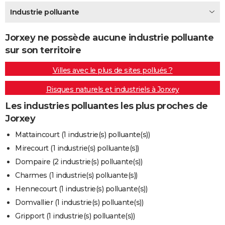
City break
Voyage de noces
Climat
Destinations
Voyage nature
Forum
+
Industrie polluante
PHOTO
GUIDES D'ACHAT
Jorxey ne possède aucune industrie polluante
sur son territoire
BONS PLANS
Villes avec le plus de sites pollués ?
CARTE DE VOEUX
Risques naturels et industriels à Jorxey
Carte Bonne année
Carte Pâques
Carte de Noël
Carte Saint-Valentin
Carte d'anniversaire
DICTIONNAIRE
Les industries polluantes les plus proches de
Biographies
Expressions
Dictionnaire
Citations
Proverbes
PROGRAMME TV
Jorxey
COPAINS D'AVANT
Mattaincourt (1 industrie(s) polluante(s))
Mirecourt (1 industrie(s) polluante(s))
Se connecter
Collèges
Universités
Service militaire
S'inscrire
Lycées
Primaires
Entreprises
Avis de recherche
AVIS DE DÉCÈS
Dompaire (2 industrie(s) polluante(s))
FORUM
Charmes (1 industrie(s) polluante(s))
Hennecourt (1 industrie(s) polluante(s))
Lifestyle
Sport
Television
Cinema
Bricolage
Culture
Auto
Voyage
Domvallier (1 industrie(s) polluante(s))
Gripport (1 industrie(s) polluante(s))