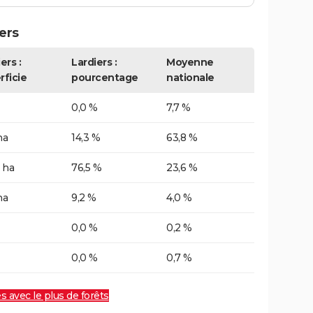
ers
ers :
Lardiers :
Moyenne
rficie
pourcentage
nationale
0,0 %
7,7 %
ha
14,3 %
63,8 %
 ha
76,5 %
23,6 %
ha
9,2 %
4,0 %
0,0 %
0,2 %
0,0 %
0,7 %
es avec le plus de forêts