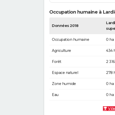
Occupation humaine à Lardi
Lardi
Données 2018
supe
Occupation humaine
0 ha
Agriculture
434 
Forêt
2 316
Espace naturel
278 
Zone humide
0 ha
Eau
0 ha
Vill