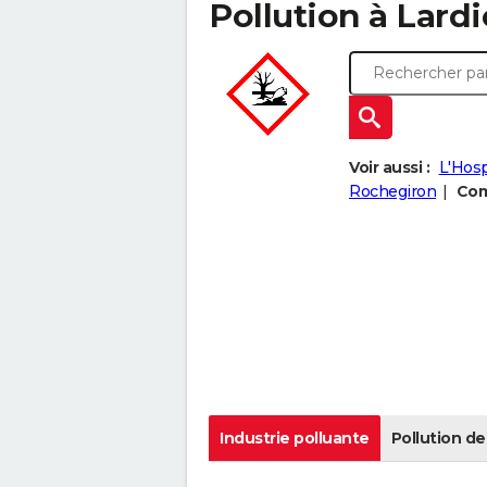
Pollution à Lardie
Voir aussi :
L'Hosp
Rochegiron
Com
Industrie polluante
Pollution de 