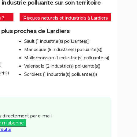
ndustrie polluante sur son territoire
s ?
Risques naturels et industriels à Lardiers
s plus proches de Lardiers
Sault (1 industrie(s) polluante(s))
Manosque (6 industrie(s) polluante(s))
Mallemoisson (1 industrie(s) polluante(s))
)
Valensole (2 industrie(s) polluante(s))
e(s))
Sorbiers (1 industrie(s) polluante(s))
 directement par e-mail.
e m'abonne
tialité