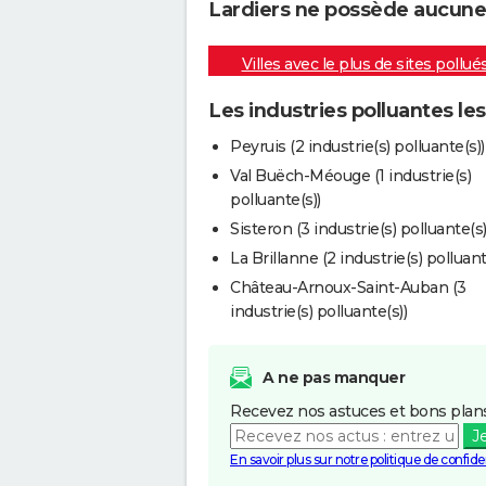
Lardiers ne possède aucune i
Villes avec le plus de sites pollué
Les industries polluantes le
Peyruis (2 industrie(s) polluante(s))
Val Buëch-Méouge (1 industrie(s)
polluante(s))
Sisteron (3 industrie(s) polluante(s)
La Brillanne (2 industrie(s) polluant
Château-Arnoux-Saint-Auban (3
industrie(s) polluante(s))
A ne pas manquer
Recevez nos astuces et bons plans
J
En savoir plus sur notre politique de confiden