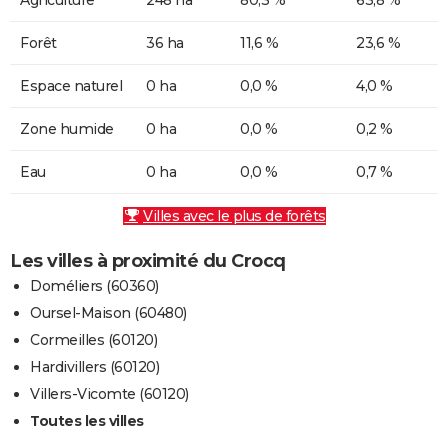
Forêt
36 ha
11,6 %
23,6 %
Espace naturel
0 ha
0,0 %
4,0 %
Zone humide
0 ha
0,0 %
0,2 %
Eau
0 ha
0,0 %
0,7 %
Villes avec le plus de forêts
Les villes à proximité du Crocq
Doméliers (60360)
Oursel-Maison (60480)
Cormeilles (60120)
Hardivillers (60120)
Villers-Vicomte (60120)
Toutes les villes