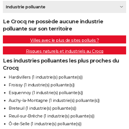
City break
Voyage de noces
Climat
Destinations
Voyage nature
Forum
+
Industrie polluante
PHOTO
GUIDES D'ACHAT
Le Crocq ne possède aucune industrie
polluante sur son territoire
BONS PLANS
Villes avec le plus de sites pollués ?
CARTE DE VOEUX
Risques naturels et industriels au Crocq
Carte Bonne année
Carte Pâques
Carte de Noël
Carte Saint-Valentin
Carte d'anniversaire
DICTIONNAIRE
Les industries polluantes les plus proches du
Biographies
Expressions
Dictionnaire
Citations
Proverbes
PROGRAMME TV
Crocq
COPAINS D'AVANT
Hardivillers (1 industrie(s) polluante(s))
Froissy (1 industrie(s) polluante(s))
Se connecter
Collèges
Universités
Service militaire
S'inscrire
Lycées
Primaires
Entreprises
Avis de recherche
AVIS DE DÉCÈS
Esquennoy (1 industrie(s) polluante(s))
FORUM
Auchy-la-Montagne (1 industrie(s) polluante(s))
Breteuil (1 industrie(s) polluante(s))
Lifestyle
Sport
Television
Cinema
Bricolage
Culture
Auto
Voyage
Reuil-sur-Brêche (1 industrie(s) polluante(s))
Ô-de-Selle (1 industrie(s) polluante(s))