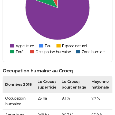
Agriculture
Eau
Espace naturel
Forêt
Occupation humaine
Zone humide
Occupation humaine au Crocq
Le Crocq :
Le Crocq :
Moyenne
Données 2018
superficie
pourcentage
nationale
Occupation
25 ha
8,1 %
7,7 %
humaine
Agriculture
248 ha
80,3 %
63,8 %