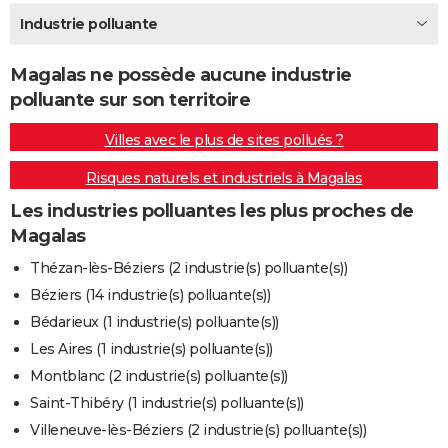
City break
Voyage de noces
Climat
Destinations
Voyage nature
Forum
+
Industrie polluante
PHOTO
GUIDES D'ACHAT
Magalas ne possède aucune industrie
polluante sur son territoire
BONS PLANS
Villes avec le plus de sites pollués ?
CARTE DE VOEUX
Risques naturels et industriels à Magalas
Carte Bonne année
Carte Pâques
Carte de Noël
Carte Saint-Valentin
Carte d'anniversaire
DICTIONNAIRE
Les industries polluantes les plus proches de
Biographies
Expressions
Dictionnaire
Citations
Proverbes
PROGRAMME TV
Magalas
COPAINS D'AVANT
Thézan-lès-Béziers (2 industrie(s) polluante(s))
Béziers (14 industrie(s) polluante(s))
Se connecter
Collèges
Universités
Service militaire
S'inscrire
Lycées
Primaires
Entreprises
Avis de recherche
AVIS DE DÉCÈS
Bédarieux (1 industrie(s) polluante(s))
FORUM
Les Aires (1 industrie(s) polluante(s))
Montblanc (2 industrie(s) polluante(s))
Lifestyle
Sport
Television
Cinema
Bricolage
Culture
Auto
Voyage
Saint-Thibéry (1 industrie(s) polluante(s))
Villeneuve-lès-Béziers (2 industrie(s) polluante(s))