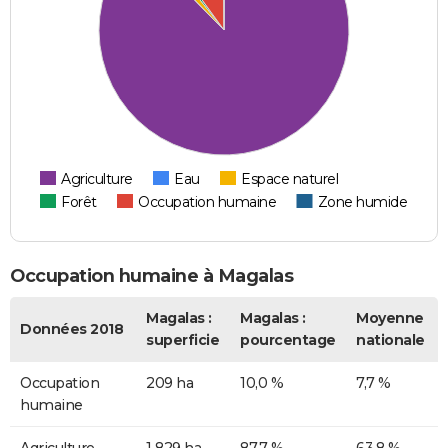
Agriculture
Eau
Espace naturel
Forêt
Occupation humaine
Zone humide
Occupation humaine à Magalas
Magalas :
Magalas :
Moyenne
Données 2018
superficie
pourcentage
nationale
Occupation
209 ha
10,0 %
7,7 %
humaine
Agriculture
1 829 ha
87,7 %
63,8 %