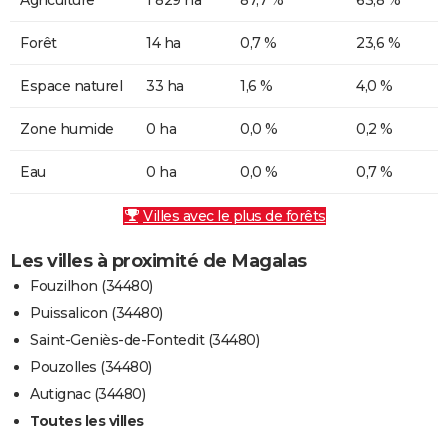
Forêt
14 ha
0,7 %
23,6 %
Espace naturel
33 ha
1,6 %
4,0 %
Zone humide
0 ha
0,0 %
0,2 %
Eau
0 ha
0,0 %
0,7 %
Villes avec le plus de forêts
Les villes à proximité de Magalas
Fouzilhon (34480)
Puissalicon (34480)
Saint-Geniès-de-Fontedit (34480)
Pouzolles (34480)
Autignac (34480)
Toutes les villes