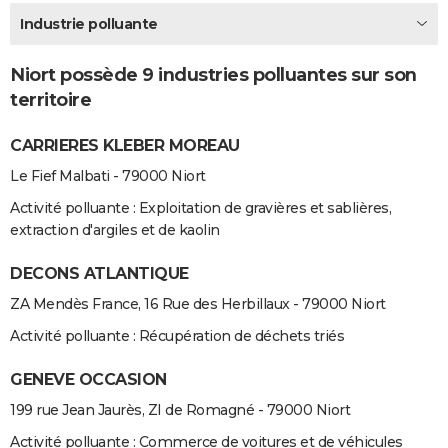
City break
Voyage de noces
Climat
Destinations
Voyage nature
Forum
+
Industrie polluante
PHOTO
GUIDES D'ACHAT
Niort possède 9 industries polluantes sur son
territoire
BONS PLANS
CARRIERES KLEBER MOREAU
CARTE DE VOEUX
Le Fief Malbati - 79000 Niort
Carte Bonne année
Carte Pâques
Carte de Noël
Carte Saint-Valentin
Carte d'anniversaire
DICTIONNAIRE
Activité polluante : Exploitation de gravières et sablières,
Biographies
Expressions
Dictionnaire
Citations
Proverbes
PROGRAMME TV
extraction d'argiles et de kaolin
COPAINS D'AVANT
DECONS ATLANTIQUE
ZA Mendès France, 16 Rue des Herbillaux - 79000 Niort
Se connecter
Collèges
Universités
Service militaire
S'inscrire
Lycées
Primaires
Entreprises
Avis de recherche
AVIS DE DÉCÈS
Activité polluante : Récupération de déchets triés
FORUM
GENEVE OCCASION
Lifestyle
Sport
Television
Cinema
Bricolage
Culture
Auto
Voyage
199 rue Jean Jaurès, ZI de Romagné - 79000 Niort
Activité polluante : Commerce de voitures et de véhicules