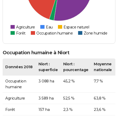
Agriculture
Eau
Espace naturel
Forêt
Occupation humaine
Zone humide
Occupation humaine à Niort
Niort :
Niort :
Moyenne
Données 2018
superficie
pourcentage
nationale
Occupation
3 088 ha
45,2 %
7,7 %
humaine
Agriculture
3 589 ha
52,5 %
63,8 %
Forêt
157 ha
2,3 %
23,6 %