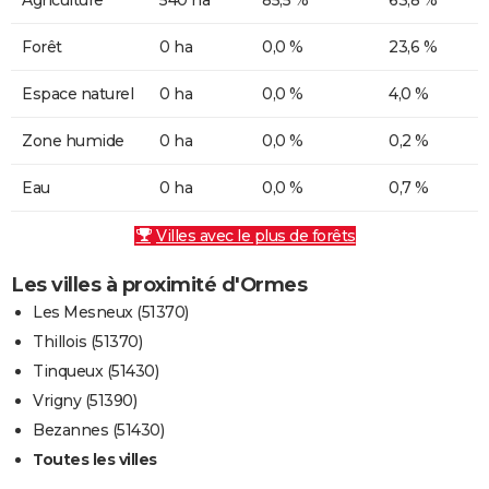
Forêt
0 ha
0,0 %
23,6 %
Espace naturel
0 ha
0,0 %
4,0 %
Zone humide
0 ha
0,0 %
0,2 %
Eau
0 ha
0,0 %
0,7 %
Villes avec le plus de forêts
Les villes à proximité d'Ormes
Les Mesneux (51370)
Thillois (51370)
Tinqueux (51430)
Vrigny (51390)
Bezannes (51430)
Toutes les villes