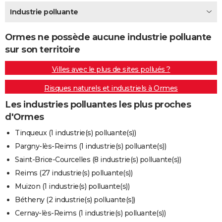
City break
Voyage de noces
Climat
Destinations
Voyage nature
Forum
+
Industrie polluante
PHOTO
GUIDES D'ACHAT
Ormes ne possède aucune industrie polluante
sur son territoire
BONS PLANS
Villes avec le plus de sites pollués ?
CARTE DE VOEUX
Risques naturels et industriels à Ormes
Carte Bonne année
Carte Pâques
Carte de Noël
Carte Saint-Valentin
Carte d'anniversaire
DICTIONNAIRE
Les industries polluantes les plus proches
Biographies
Expressions
Dictionnaire
Citations
Proverbes
PROGRAMME TV
d'Ormes
COPAINS D'AVANT
Tinqueux (1 industrie(s) polluante(s))
Pargny-lès-Reims (1 industrie(s) polluante(s))
Se connecter
Collèges
Universités
Service militaire
S'inscrire
Lycées
Primaires
Entreprises
Avis de recherche
AVIS DE DÉCÈS
Saint-Brice-Courcelles (8 industrie(s) polluante(s))
FORUM
Reims (27 industrie(s) polluante(s))
Muizon (1 industrie(s) polluante(s))
Lifestyle
Sport
Television
Cinema
Bricolage
Culture
Auto
Voyage
Bétheny (2 industrie(s) polluante(s))
Cernay-lès-Reims (1 industrie(s) polluante(s))