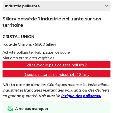
City break
Voyage de noces
Climat
Destinations
Voyage nature
Forum
+
Industrie polluante
PHOTO
GUIDES D'ACHAT
Sillery possède 1 industrie polluante sur son
territoire
BONS PLANS
CRISTAL UNION
CARTE DE VOEUX
route de Chalons - 51500 Sillery
Carte Bonne année
Carte Pâques
Carte de Noël
Carte Saint-Valentin
Carte d'anniversaire
DICTIONNAIRE
Activité polluante : Fabrication de sucre
Biographies
Expressions
Dictionnaire
Citations
Proverbes
PROGRAMME TV
Matières premières végétales
Villes avec le plus de sites pollués ?
COPAINS D'AVANT
Risques naturels et industriels à Sillery
Se connecter
Collèges
Universités
Service militaire
S'inscrire
Lycées
Primaires
Entreprises
Avis de recherche
AVIS DE DÉCÈS
NB : La base de données Géorisques recense les installations
FORUM
industrielles françaises rejetant des polluants ou des déchets
en grande quantité.
Voir aussi le
lexique des polluants.
Lifestyle
Sport
Television
Cinema
Bricolage
Culture
Auto
Voyage
A ne pas manquer