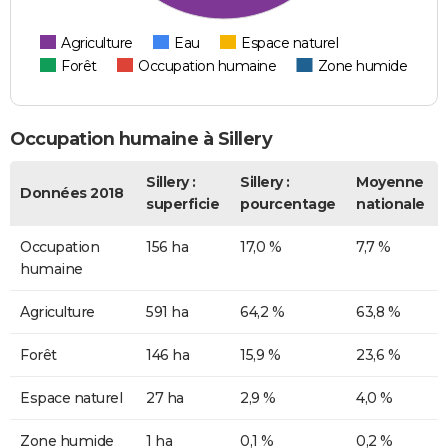
Agriculture
Eau
Espace naturel
Forêt
Occupation humaine
Zone humide
Occupation humaine à Sillery
Sillery :
Sillery :
Moyenne
Données 2018
superficie
pourcentage
nationale
Occupation
156 ha
17,0 %
7,7 %
humaine
Agriculture
591 ha
64,2 %
63,8 %
Forêt
146 ha
15,9 %
23,6 %
Espace naturel
27 ha
2,9 %
4,0 %
Zone humide
1 ha
0,1 %
0,2 %