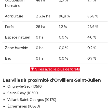
Occupation
48 ha
2,0 %
7,7 %
humaine
Agriculture
2 334 ha
96,8 %
63,8 %
Forêt
28 ha
1,2 %
23,6 %
Espace naturel
0 ha
0,0 %
4,0 %
Zone humide
0 ha
0,0 %
0,2 %
Eau
0 ha
0,0 %
0,7 %
Villes avec le plus de forêts
Les villes à proximité d'Orvilliers-Saint-Julien
Origny-le-Sec (10510)
Saint-Flavy (10350)
Vallant-Saint-Georges (10170)
Échemines (10350)