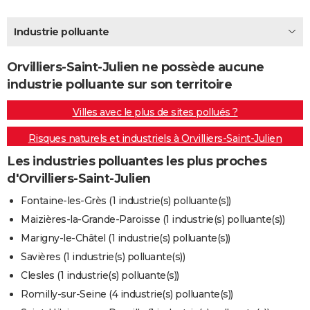
City break
Voyage de noces
Climat
Destinations
Voyage nature
Forum
+
PHOTO
Industrie polluante
GUIDES D'ACHAT
Orvilliers-Saint-Julien ne possède aucune
BONS PLANS
industrie polluante sur son territoire
CARTE DE VOEUX
Villes avec le plus de sites pollués ?
Carte Bonne année
Carte Pâques
Carte de Noël
Carte Saint-Valentin
Carte d'anniversaire
DICTIONNAIRE
Risques naturels et industriels à Orvilliers-Saint-Julien
Biographies
Expressions
Dictionnaire
Citations
Proverbes
PROGRAMME TV
Les industries polluantes les plus proches
d'Orvilliers-Saint-Julien
COPAINS D'AVANT
Fontaine-les-Grès (1 industrie(s) polluante(s))
Se connecter
Collèges
Universités
Service militaire
S'inscrire
Lycées
Primaires
Entreprises
Avis de recherche
AVIS DE DÉCÈS
Maizières-la-Grande-Paroisse (1 industrie(s) polluante(s))
Marigny-le-Châtel (1 industrie(s) polluante(s))
FORUM
Savières (1 industrie(s) polluante(s))
Lifestyle
Sport
Television
Cinema
Bricolage
Culture
Auto
Voyage
Clesles (1 industrie(s) polluante(s))
Romilly-sur-Seine (4 industrie(s) polluante(s))