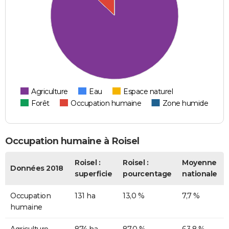
Agriculture
Eau
Espace naturel
Forêt
Occupation humaine
Zone humide
Occupation humaine à Roisel
Roisel :
Roisel :
Moyenne
Données 2018
superficie
pourcentage
nationale
Occupation
131 ha
13,0 %
7,7 %
humaine
Agriculture
874 ha
87,0 %
63,8 %