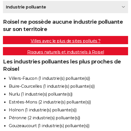
City break
Voyage de noces
Climat
Destinations
Voyage nature
Forum
+
Industrie polluante
PHOTO
GUIDES D'ACHAT
Roisel ne possède aucune industrie polluante
sur son territoire
BONS PLANS
Villes avec le plus de sites pollués ?
CARTE DE VOEUX
Risques naturels et industriels à Roisel
Carte Bonne année
Carte Pâques
Carte de Noël
Carte Saint-Valentin
Carte d'anniversaire
DICTIONNAIRE
Les industries polluantes les plus proches de
Biographies
Expressions
Dictionnaire
Citations
Proverbes
PROGRAMME TV
Roisel
COPAINS D'AVANT
Villers-Faucon (1 industrie(s) polluante(s))
Buire-Courcelles (1 industrie(s) polluante(s))
Se connecter
Collèges
Universités
Service militaire
S'inscrire
Lycées
Primaires
Entreprises
Avis de recherche
AVIS DE DÉCÈS
Nurlu (1 industrie(s) polluante(s))
FORUM
Estrées-Mons (2 industrie(s) polluante(s))
Holnon (1 industrie(s) polluante(s))
Lifestyle
Sport
Television
Cinema
Bricolage
Culture
Auto
Voyage
Péronne (2 industrie(s) polluante(s))
Gouzeaucourt (1 industrie(s) polluante(s))