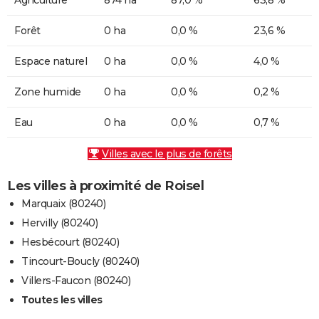
Forêt
0 ha
0,0 %
23,6 %
Espace naturel
0 ha
0,0 %
4,0 %
Zone humide
0 ha
0,0 %
0,2 %
Eau
0 ha
0,0 %
0,7 %
Villes avec le plus de forêts
Les villes à proximité de Roisel
Marquaix (80240)
Hervilly (80240)
Hesbécourt (80240)
Tincourt-Boucly (80240)
Villers-Faucon (80240)
Toutes les villes