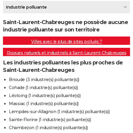
City break
Voyage de noces
Climat
Destinations
Voyage nature
Forum
+
Industrie polluante
PHOTO
GUIDES D'ACHAT
Saint-Laurent-Chabreuges ne possède aucune
industrie polluante sur son territoire
BONS PLANS
Villes avec le plus de sites pollués ?
CARTE DE VOEUX
Risques naturels et industriels à Saint-Laurent-Chabreuges
Carte Bonne année
Carte Pâques
Carte de Noël
Carte Saint-Valentin
Carte d'anniversaire
DICTIONNAIRE
Les industries polluantes les plus proches de
Biographies
Expressions
Dictionnaire
Citations
Proverbes
PROGRAMME TV
Saint-Laurent-Chabreuges
COPAINS D'AVANT
Brioude (3 industrie(s) polluante(s))
Cohade (1 industrie(s) polluante(s))
Se connecter
Collèges
Universités
Service militaire
S'inscrire
Lycées
Primaires
Entreprises
Avis de recherche
AVIS DE DÉCÈS
Léotoing (1 industrie(s) polluante(s))
FORUM
Massiac (1 industrie(s) polluante(s))
Lempdes-sur-Allagnon (1 industrie(s) polluante(s))
Lifestyle
Sport
Television
Cinema
Bricolage
Culture
Auto
Voyage
Sainte-Florine (1 industrie(s) polluante(s))
Chambezon (1 industrie(s) polluante(s))