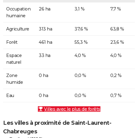
Occupation
26 ha
3,1 %
7,7 %
humaine
Agriculture
313 ha
37,6 %
63,8 %
Forêt
461 ha
55,3 %
23,6 %
Espace
33 ha
4,0 %
4,0 %
naturel
Zone
0 ha
0,0 %
0,2 %
humide
Eau
0 ha
0,0 %
0,7 %
Villes avec le plus de forêts
Les villes à proximité de Saint-Laurent-
Chabreuges