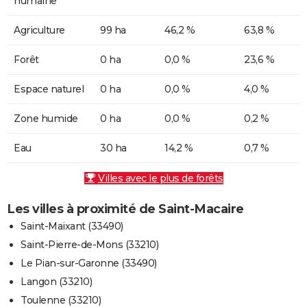
humaine
Agriculture
99 ha
46,2 %
63,8 %
Forêt
0 ha
0,0 %
23,6 %
Espace naturel
0 ha
0,0 %
4,0 %
Zone humide
0 ha
0,0 %
0,2 %
Eau
30 ha
14,2 %
0,7 %
Villes avec le plus de forêts
Les villes à proximité de Saint-Macaire
Saint-Maixant (33490)
Saint-Pierre-de-Mons (33210)
Le Pian-sur-Garonne (33490)
Langon (33210)
Toulenne (33210)