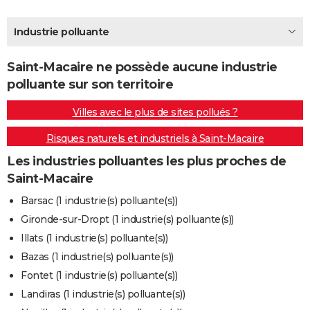
City break
Voyage de noces
Climat
Destinations
Voyage nature
Forum
+
PHOTO
Industrie polluante
GUIDES D'ACHAT
Saint-Macaire ne possède aucune industrie
BONS PLANS
polluante sur son territoire
CARTE DE VOEUX
Villes avec le plus de sites pollués ?
Carte Bonne année
Carte Pâques
Carte de Noël
Carte Saint-Valentin
Carte d'anniversaire
DICTIONNAIRE
Risques naturels et industriels à Saint-Macaire
Biographies
Expressions
Dictionnaire
Citations
Proverbes
PROGRAMME TV
Les industries polluantes les plus proches de
Saint-Macaire
COPAINS D'AVANT
Barsac (1 industrie(s) polluante(s))
Se connecter
Collèges
Universités
Service militaire
S'inscrire
Lycées
Primaires
Entreprises
Avis de recherche
AVIS DE DÉCÈS
Gironde-sur-Dropt (1 industrie(s) polluante(s))
Illats (1 industrie(s) polluante(s))
FORUM
Bazas (1 industrie(s) polluante(s))
Lifestyle
Sport
Television
Cinema
Bricolage
Culture
Auto
Voyage
Fontet (1 industrie(s) polluante(s))
Landiras (1 industrie(s) polluante(s))