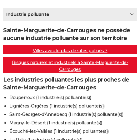
City break
Voyage de noces
Climat
Destinations
Voyage nature
Forum
+
PHOTO
Industrie polluante
GUIDES D'ACHAT
Sainte-Marguerite-de-Carrouges ne possède
BONS PLANS
aucune industrie polluante sur son territoire
CARTE DE VOEUX
Villes avec le plus de sites pollués ?
Carte Bonne année
Carte Pâques
Carte de Noël
Carte Saint-Valentin
Carte d'anniversaire
DICTIONNAIRE
Risques naturels et industriels à Sainte-Marguerite-de-
Carrouges
Biographies
Expressions
Dictionnaire
Citations
Proverbes
PROGRAMME TV
Les industries polluantes les plus proches de
COPAINS D'AVANT
Sainte-Marguerite-de-Carrouges
Se connecter
Collèges
Universités
Service militaire
S'inscrire
Lycées
Primaires
Entreprises
Avis de recherche
AVIS DE DÉCÈS
Rouperroux (1 industrie(s) polluante(s))
Lignières-Orgères (1 industrie(s) polluante(s))
FORUM
Saint-Georges-d'Annebecq (1 industrie(s) polluante(s))
Lifestyle
Sport
Television
Cinema
Bricolage
Culture
Auto
Voyage
Magny-le-Désert (1 industrie(s) polluante(s))
Écouché-les-Vallées (1 industrie(s) polluante(s))
La Pallu (1 industrie(s) polluante(s))