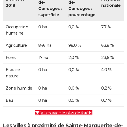
de-
de-
2018
nationale
Carrouges :
Carrouges :
superficie
pourcentage
Occupation
0 ha
0,0 %
7,7 %
humaine
Agriculture
846 ha
98,0 %
63,8 %
Forêt
17 ha
2,0 %
23,6 %
Espace
0 ha
0,0 %
4,0 %
naturel
Zone humide
0 ha
0,0 %
0,2 %
Eau
0 ha
0,0 %
0,7 %
Villes avec le plus de forêts
Les villes à proximité de Sainte-Marguerite-de-