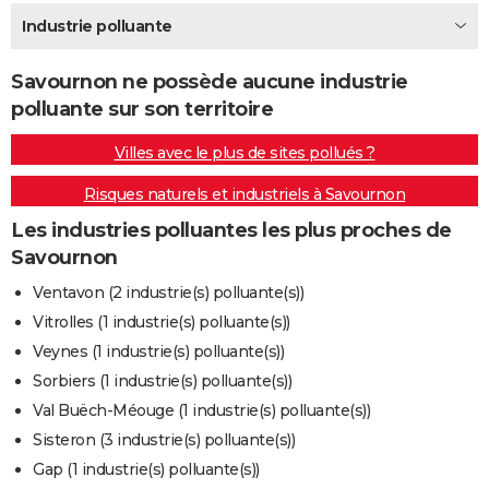
City break
Voyage de noces
Climat
Destinations
Voyage nature
Forum
+
Industrie polluante
PHOTO
GUIDES D'ACHAT
Savournon ne possède aucune industrie
polluante sur son territoire
BONS PLANS
Villes avec le plus de sites pollués ?
CARTE DE VOEUX
Risques naturels et industriels à Savournon
Carte Bonne année
Carte Pâques
Carte de Noël
Carte Saint-Valentin
Carte d'anniversaire
DICTIONNAIRE
Les industries polluantes les plus proches de
Biographies
Expressions
Dictionnaire
Citations
Proverbes
PROGRAMME TV
Savournon
COPAINS D'AVANT
Ventavon (2 industrie(s) polluante(s))
Vitrolles (1 industrie(s) polluante(s))
Se connecter
Collèges
Universités
Service militaire
S'inscrire
Lycées
Primaires
Entreprises
Avis de recherche
AVIS DE DÉCÈS
Veynes (1 industrie(s) polluante(s))
FORUM
Sorbiers (1 industrie(s) polluante(s))
Val Buëch-Méouge (1 industrie(s) polluante(s))
Lifestyle
Sport
Television
Cinema
Bricolage
Culture
Auto
Voyage
Sisteron (3 industrie(s) polluante(s))
Gap (1 industrie(s) polluante(s))