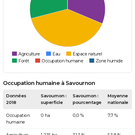
Agriculture
Eau
Espace naturel
Forêt
Occupation humaine
Zone humide
Occupation humaine à Savournon
Données
Savournon :
Savournon :
Moyenne
2018
superficie
pourcentage
nationale
Occupation
0 ha
0,0 %
7,7 %
humaine
Agriculture
1 235 ha
31,3 %
63,8 %