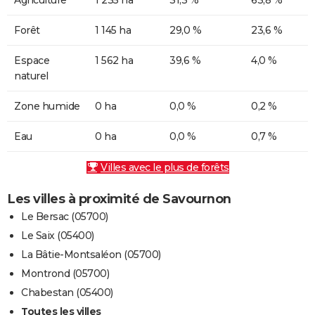
Forêt
1 145 ha
29,0 %
23,6 %
Espace
1 562 ha
39,6 %
4,0 %
naturel
Zone humide
0 ha
0,0 %
0,2 %
Eau
0 ha
0,0 %
0,7 %
Villes avec le plus de forêts
Les villes à proximité de Savournon
Le Bersac (05700)
Le Saix (05400)
La Bâtie-Montsaléon (05700)
Montrond (05700)
Chabestan (05400)
Toutes les villes