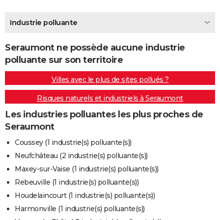
City break
Voyage de noces
Climat
Destinations
Voyage nature
Forum
+
PHOTO
Industrie polluante
GUIDES D'ACHAT
Seraumont ne possède aucune industrie
BONS PLANS
polluante sur son territoire
CARTE DE VOEUX
Villes avec le plus de sites pollués ?
Carte Bonne année
Carte Pâques
Carte de Noël
Carte Saint-Valentin
Carte d'anniversaire
DICTIONNAIRE
Risques naturels et industriels à Seraumont
Biographies
Expressions
Dictionnaire
Citations
Proverbes
PROGRAMME TV
Les industries polluantes les plus proches de
Seraumont
COPAINS D'AVANT
Coussey (1 industrie(s) polluante(s))
Se connecter
Collèges
Universités
Service militaire
S'inscrire
Lycées
Primaires
Entreprises
Avis de recherche
AVIS DE DÉCÈS
Neufchâteau (2 industrie(s) polluante(s))
Maxey-sur-Vaise (1 industrie(s) polluante(s))
FORUM
Rebeuville (1 industrie(s) polluante(s))
Lifestyle
Sport
Television
Cinema
Bricolage
Culture
Auto
Voyage
Houdelaincourt (1 industrie(s) polluante(s))
Harmonville (1 industrie(s) polluante(s))