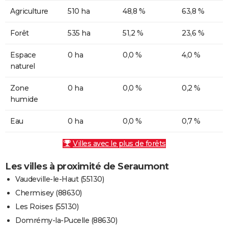
Agriculture
510 ha
48,8 %
63,8 %
Forêt
535 ha
51,2 %
23,6 %
Espace
0 ha
0,0 %
4,0 %
naturel
Zone
0 ha
0,0 %
0,2 %
humide
Eau
0 ha
0,0 %
0,7 %
Villes avec le plus de forêts
Les villes à proximité de Seraumont
Vaudeville-le-Haut (55130)
Chermisey (88630)
Les Roises (55130)
Domrémy-la-Pucelle (88630)