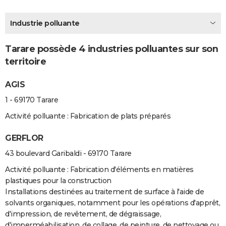
City break
Voyage de noces
Climat
Destinations
Voyage nature
Forum
+
PHOTO
Industrie polluante
GUIDES D'ACHAT
Tarare possède 4 industries polluantes sur son
BONS PLANS
territoire
CARTE DE VOEUX
AGIS
Carte Bonne année
Carte Pâques
Carte de Noël
Carte Saint-Valentin
Carte d'anniversaire
DICTIONNAIRE
1 - 69170 Tarare
Biographies
Expressions
Dictionnaire
Citations
Proverbes
PROGRAMME TV
Activité polluante : Fabrication de plats préparés
COPAINS D'AVANT
GERFLOR
43 boulevard Garibaldi - 69170 Tarare
Se connecter
Collèges
Universités
Service militaire
S'inscrire
Lycées
Primaires
Entreprises
Avis de recherche
AVIS DE DÉCÈS
Activité polluante : Fabrication d'éléments en matières
FORUM
plastiques pour la construction
Installations destinées au traitement de surface à l'aide de
Lifestyle
Sport
Television
Cinema
Bricolage
Culture
Auto
Voyage
solvants organiques, notamment pour les opérations d'apprêt,
d'impression, de revêtement, de dégraissage,
d'imperméabilisation, de collage, de peinture, de nettoyage ou