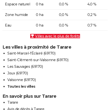
Espace naturel
0 ha
0,0 %
4,0 %
Zone humide
0 ha
0,0 %
0,2 %
Eau
0 ha
0,0 %
0,7 %
Villes avec le plus de forêts
Les villes à proximité de Tarare
Saint-Marcel-l'Éclairé (69170)
Saint-Clément-sur-Valsonne (69170)
Les Sauvages (69170)
Joux (69170)
Valsonne (69170)
Toutes les villes
En savoir plus sur Tarare
Tarare
Avis de décès à Tarare