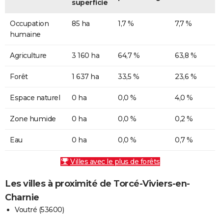
superficie
Occupation
85 ha
1,7 %
7,7 %
humaine
Agriculture
3 160 ha
64,7 %
63,8 %
Forêt
1 637 ha
33,5 %
23,6 %
Espace naturel
0 ha
0,0 %
4,0 %
Zone humide
0 ha
0,0 %
0,2 %
Eau
0 ha
0,0 %
0,7 %
Villes avec le plus de forêts
Les villes à proximité de Torcé-Viviers-en-
Charnie
Voutré (53600)