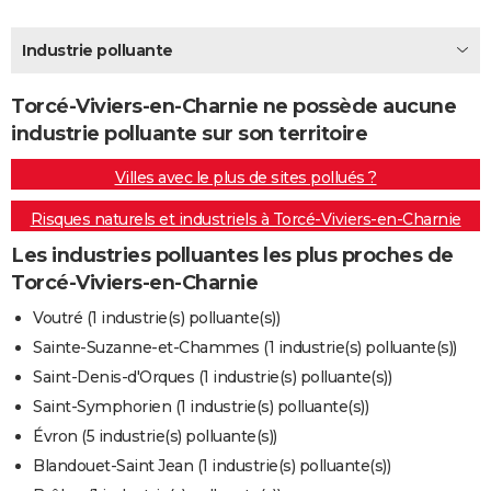
City break
Voyage de noces
Climat
Destinations
Voyage nature
Forum
+
PHOTO
Industrie polluante
GUIDES D'ACHAT
Torcé-Viviers-en-Charnie ne possède aucune
BONS PLANS
industrie polluante sur son territoire
CARTE DE VOEUX
Villes avec le plus de sites pollués ?
Carte Bonne année
Carte Pâques
Carte de Noël
Carte Saint-Valentin
Carte d'anniversaire
DICTIONNAIRE
Risques naturels et industriels à Torcé-Viviers-en-Charnie
Biographies
Expressions
Dictionnaire
Citations
Proverbes
PROGRAMME TV
Les industries polluantes les plus proches de
Torcé-Viviers-en-Charnie
COPAINS D'AVANT
Voutré (1 industrie(s) polluante(s))
Se connecter
Collèges
Universités
Service militaire
S'inscrire
Lycées
Primaires
Entreprises
Avis de recherche
AVIS DE DÉCÈS
Sainte-Suzanne-et-Chammes (1 industrie(s) polluante(s))
Saint-Denis-d'Orques (1 industrie(s) polluante(s))
FORUM
Saint-Symphorien (1 industrie(s) polluante(s))
Lifestyle
Sport
Television
Cinema
Bricolage
Culture
Auto
Voyage
Évron (5 industrie(s) polluante(s))
Blandouet-Saint Jean (1 industrie(s) polluante(s))