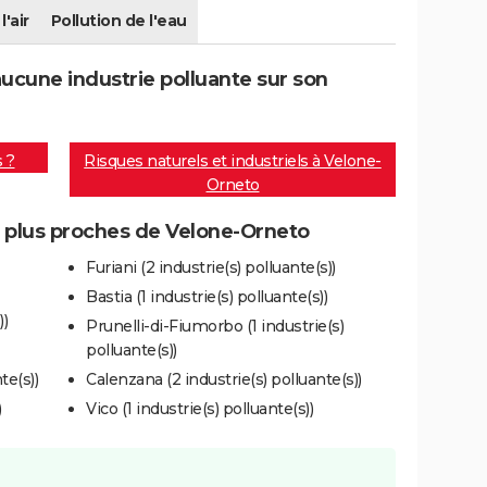
l'air
Pollution de l'eau
cune industrie polluante sur son
s ?
Risques naturels et industriels à Velone-
Orneto
es plus proches de Velone-Orneto
Furiani (2 industrie(s) polluante(s))
Bastia (1 industrie(s) polluante(s))
))
Prunelli-di-Fiumorbo (1 industrie(s)
polluante(s))
te(s))
Calenzana (2 industrie(s) polluante(s))
)
Vico (1 industrie(s) polluante(s))