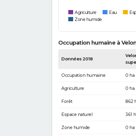
Agriculture
Eau
Esp
Zone humide
Occupation humaine à Velo
Velo
Données 2018
supe
Occupation humaine
0 ha
Agriculture
0 ha
Forêt
862 
Espace naturel
361 
Zone humide
0 ha