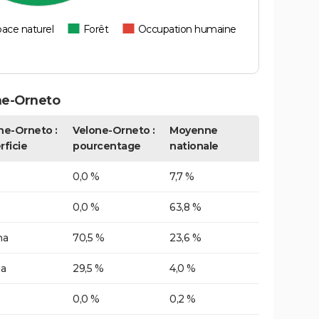
ace naturel
Forêt
Occupation humaine
ne-Orneto
ne-Orneto :
Velone-Orneto :
Moyenne
rficie
pourcentage
nationale
0,0 %
7,7 %
0,0 %
63,8 %
ha
70,5 %
23,6 %
ha
29,5 %
4,0 %
0,0 %
0,2 %