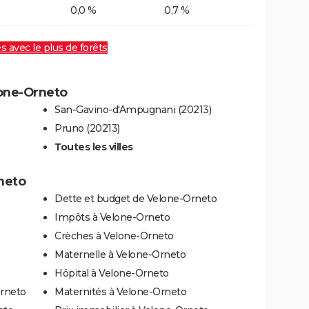
0,0 %
0,7 %
es avec le plus de forêts
lone-Orneto
San-Gavino-d'Ampugnani (20213)
Pruno (20213)
Toutes les villes
rneto
Dette et budget de Velone-Orneto
Impôts à Velone-Orneto
Crèches à Velone-Orneto
Maternelle à Velone-Orneto
o
Hôpital à Velone-Orneto
Orneto
Maternités à Velone-Orneto