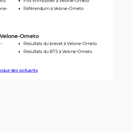
eto
Prix immobilier à Velone-Orneto
one-
Référendum à Velone-Orneto
à Velone-Orneto
-
Résultats du brevet à Velone-Orneto
Résultats du BTS à Velone-Orneto
xique des polluants