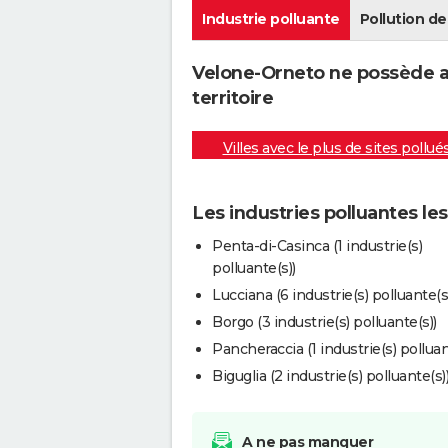
Industrie polluante
Pollution de 
Velone-Orneto ne possède au
territoire
Villes avec le plus de sites pollué
Les industries polluantes l
Penta-di-Casinca (1 industrie(s)
polluante(s))
Lucciana (6 industrie(s) polluante(s
Borgo (3 industrie(s) polluante(s))
Pancheraccia (1 industrie(s) polluan
Biguglia (2 industrie(s) polluante(s)
A ne pas manquer