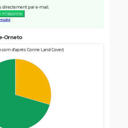
 directement par e-mail.
e m'abonne
tialité
ne-Orneto
e.com d'après Corine Land Cover)