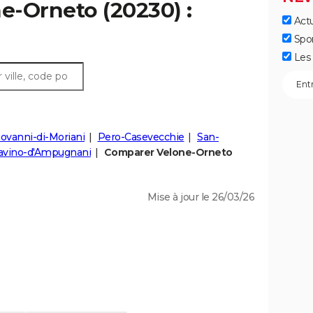
ne-Orneto (20230) :
Actu
Spo
Les 
ovanni-di-Moriani
Pero-Casevecchie
San-
avino-d'Ampugnani
Comparer Velone-Orneto
Mise à jour le 26/03/26