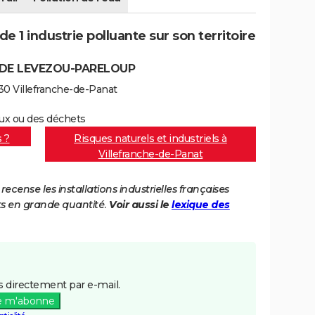
e 1 industrie polluante sur son territoire
E LEVEZOU-PARELOUP
430 Villefranche-de-Panat
aux ou des déchets
s ?
Risques naturels et industriels à
Villefranche-de-Panat
cense les installations industrielles françaises
ts en grande quantité.
Voir aussi le
lexique des
 directement par e-mail.
e m'abonne