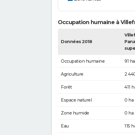
Occupation humaine à Ville
Vill
Données 2018
Pana
supe
Occupation humaine
91 ha
Agriculture
2 44
Forêt
411 h
Espace naturel
0 ha
Zone humide
0 ha
Eau
115 h