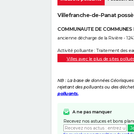
Villefranche-de-Panat possèd
COMMUNAUTE DE COMMUNES D
ancienne décharge de la Rivière - 12
Activité polluante : Traitement des e
Villes avec le plus de sites pollué
NB : La base de données Géorisques re
rejetant des polluants ou des déche
polluants.
A ne pas manquer
Recevez nos astuces et bons plans
J