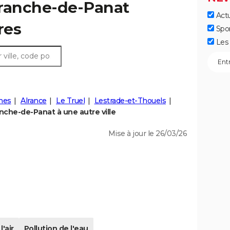
efranche-de-Panat
Actu
fres
Spo
Les 
nes
Alrance
Le Truel
Lestrade-et-Thouels
nche-de-Panat à une autre ville
Mise à jour le 26/03/26
l'air
Pollution de l'eau