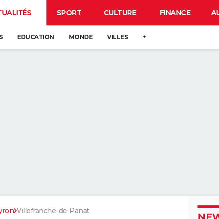
TUALITÉS
SPORT
CULTURE
FINANCE
A
S
EDUCATION
MONDE
VILLES
+
yron
Villefranche-de-Panat
NEW