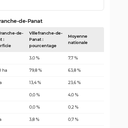
franche-de-Panat
efranche-de-
Villefranche-de-
Moyenne
t :
Panat :
nationale
rficie
pourcentage
3,0 %
7,7 %
0 ha
79,8 %
63,8 %
a
13,4 %
23,6 %
0,0 %
4,0 %
0,0 %
0,2 %
a
3,8 %
0,7 %