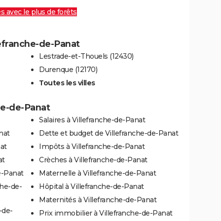
es avec le plus de forêts
llefranche-de-Panat
Lestrade-et-Thouels (12430)
Durenque (12170)
Toutes les villes
che-de-Panat
Salaires à Villefranche-de-Panat
nat
Dette et budget de Villefranche-de-Panat
at
Impôts à Villefranche-de-Panat
at
Crèches à Villefranche-de-Panat
e-Panat
Maternelle à Villefranche-de-Panat
che-de-
Hôpital à Villefranche-de-Panat
Maternités à Villefranche-de-Panat
-de-
Prix immobilier à Villefranche-de-Panat