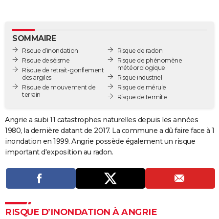
City break
Voyage de noces
Climat
Destinations
Voyage nature
Forum
+
PHOTO
GUIDES D'ACHAT
SOMMAIRE
Risque d’inondation
Risque de radon
BONS PLANS
Risque de séisme
Risque de phénomène
météorologique
Risque de retrait-gonflement
CARTE DE VOEUX
des argiles
Risque industriel
Risque de mouvement de
Risque de mérule
Carte Bonne année
Carte Pâques
Carte de Noël
Carte Saint-Valentin
Carte d'anniversaire
DICTIONNAIRE
terrain
Risque de termite
Biographies
Expressions
Dictionnaire
Citations
Proverbes
PROGRAMME TV
Angrie a subi 11 catastrophes naturelles depuis les années
1980, la dernière datant de 2017. La commune a dû faire face à 1
COPAINS D'AVANT
inondation en 1999. Angrie possède également un risque
Se connecter
Collèges
Universités
Service militaire
S'inscrire
Lycées
Primaires
Entreprises
Avis de recherche
AVIS DE DÉCÈS
important d'exposition au radon.
FORUM
Lifestyle
Sport
Television
Cinema
Bricolage
Culture
Auto
Voyage
RISQUE D’INONDATION À ANGRIE