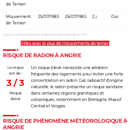
de Terrain
Mouvement
25/07/1983
26/07/1983
2 j
Oui
de Terrain
Source : Linternaute.com d'après les données de la CCR
Villes avec le plus de mouvements de terrain
RISQUE DE RADON À ANGRIE
Le risque
Un risque élevé nécessite une aération
est de :
fréquente des logements pour éviter une forte
3 / 3
concentration en radon. Gaz radioactif d'origine
naturelle, le radon présente un risque sanitaire
Risque
dans certaines régions granitiques et
élevé
volcaniques, notamment en Bretagne, Massif
Central et Vosges.
RISQUE DE PHÉNOMÈNE MÉTÉOROLOGIQUE À
ANGRIE