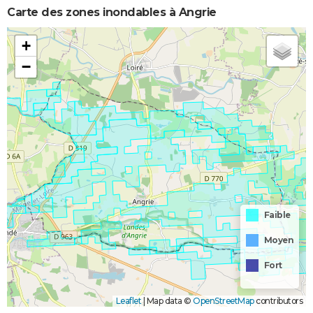
Carte des zones inondables à Angrie
+
−
Faible
Moyen
Fort
Leaflet
|
Map data ©
OpenStreetMap
contributors