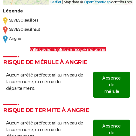
Leaflet
|
Map data ©
OpenStreetMap
contributors
Légende
SEVESO seuil bas
SEVESO seuil haut
Angrie
Villes avec le plus de risque industriel
RISQUE DE MÉRULE À ANGRIE
Aucun arrêté préfectoral au niveau de
Absence
la commune, ni même du
de
département.
mérule
RISQUE DE TERMITE À ANGRIE
Aucun arrêté préfectoral au niveau de
Absence
la commune, ni même du
de