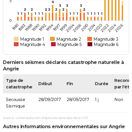
5
4
3
3
3
2
2
2
2
2
2
2
1
1
1
1
1
1
1
1
1
1
1
1
1
1
0
1990
1997
2006
2020
2026
1983
1992
1999
2010
2022
1988
1994
2004
2014
2024
1981
Magnitude 1
Magnitude 2
Magnitude 3
Magnitude 4
Magnitude 5
Magnitude 6
Derniers séismes déclarés catastrophe naturelle à
Angrie
Type de
Reconn
Début
Fin
Durée
catastrophe
par l'éta
Secousse
28/09/2017
28/09/2017
1 j
Non
Sismique
Source : Linternaute.com d'après les données de la CCR
Autres informations environnementales sur Angrie