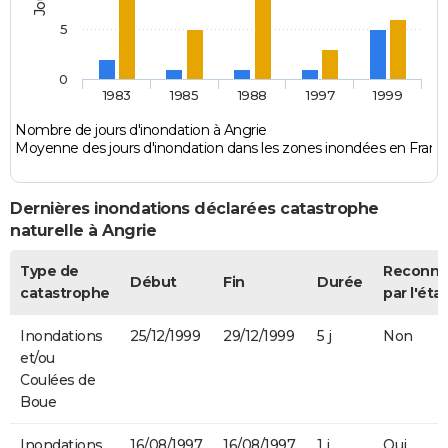
5
0
1983
1985
1988
1997
1999
Nombre de jours d'inondation à Angrie
Moyenne des jours d'inondation dans les zones inondées en Franc
Dernières inondations déclarées catastrophe
naturelle à Angrie
Type de
Reconn
Début
Fin
Durée
catastrophe
par l'état
Inondations
25/12/1999
29/12/1999
5 j
Non
et/ou
Coulées de
Boue
Inondations
16/08/1997
16/08/1997
1 j
Oui