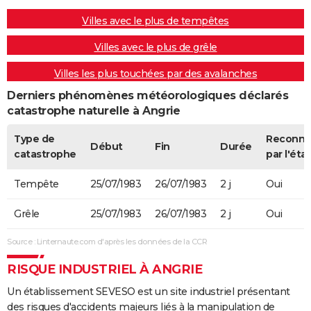
Villes avec le plus de tempêtes
Villes avec le plus de grêle
Villes les plus touchées par des avalanches
Derniers phénomènes météorologiques déclarés
catastrophe naturelle à Angrie
Type de
Reconn
Début
Fin
Durée
catastrophe
par l'état
Tempête
25/07/1983
26/07/1983
2 j
Oui
Grêle
25/07/1983
26/07/1983
2 j
Oui
Source : Linternaute.com d'après les données de la CCR
RISQUE INDUSTRIEL À ANGRIE
Un établissement SEVESO est un site industriel présentant
des risques d'accidents majeurs liés à la manipulation de