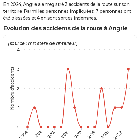
En 2024, Angrie a enregistré 3 accidents de la route sur son
City break
Voyage de noces
Climat
Destinations
Voyage nature
Forum
+
PHOTO
territoire. Parmi les personnes impliquées, 7 personnes ont
été blessées et 4 en sont sorties indemnes.
GUIDES D'ACHAT
Evolution des accidents de la route à Angrie
BONS PLANS
(source : ministère de l'Intérieur)
CARTE DE VOEUX
4
Carte Bonne année
Carte Pâques
Carte de Noël
Carte Saint-Valentin
Carte d'anniversaire
DICTIONNAIRE
Nombre d'accidents
3
Biographies
Expressions
Dictionnaire
Citations
Proverbes
PROGRAMME TV
COPAINS D'AVANT
2
Se connecter
Collèges
Universités
Service militaire
S'inscrire
Lycées
Primaires
Entreprises
Avis de recherche
AVIS DE DÉCÈS
1
FORUM
Lifestyle
Sport
Television
Cinema
Bricolage
Culture
Auto
Voyage
0
2009
2011
2013
2015
2017
2019
2021
2023