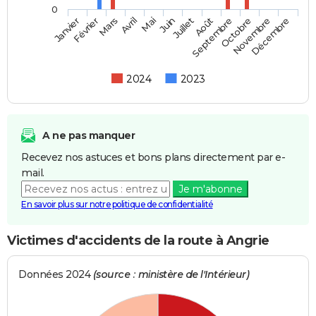
0
Février
Mai
Août
Novembre
Mars
Juin
Septembre
Décembre
Janvier
Avril
Juillet
Octobre
2024
2023
A ne pas manquer
Recevez nos astuces et bons plans directement par e-
mail.
Je m'abonne
En savoir plus sur notre politique de confidentialité
Victimes d'accidents de la route à Angrie
Données 2024
(source : ministère de l'Intérieur)