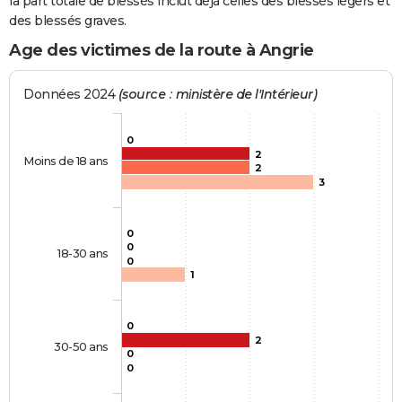
la part totale de blessés inclut déjà celles des blessés légers et
des blessés graves.
Age des victimes de la route à Angrie
Données 2024
(source : ministère de l'Intérieur)
0
2
Moins de 18 ans
2
3
0
0
18-30 ans
0
1
0
2
30-50 ans
0
0