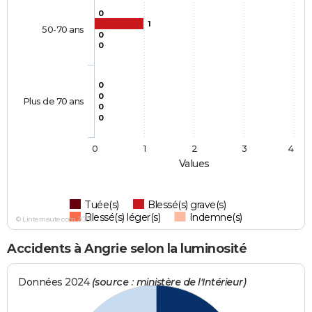
0
1
50-70 ans
0
0
0
0
Plus de 70 ans
0
0
0
1
2
3
4
Values
Tuée(s)
Blessé(s) grave(s)
Blessé(s) léger(s)
Indemne(s)
© Linternaute.com 2026
Accidents à Angrie selon la luminosité
Données 2024
(source : ministère de l'Intérieur)