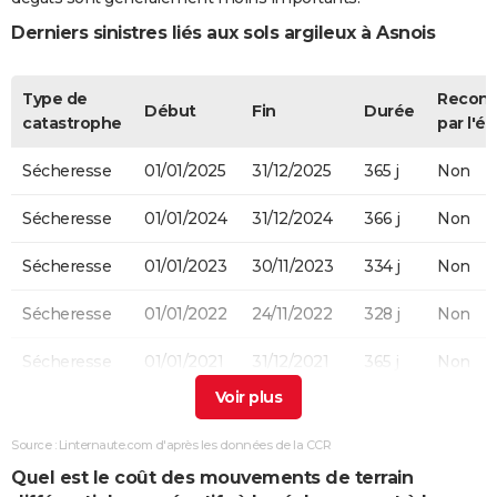
Derniers sinistres liés aux sols argileux à Asnois
Type de
Recon
Début
Fin
Durée
catastrophe
par l'ét
Sécheresse
01/01/2025
31/12/2025
365 j
Non
Sécheresse
01/01/2024
31/12/2024
366 j
Non
Sécheresse
01/01/2023
30/11/2023
334 j
Non
Sécheresse
01/01/2022
24/11/2022
328 j
Non
Sécheresse
01/01/2021
31/12/2021
365 j
Non
Sécheresse
01/01/2020
31/12/2020
366 j
Non
Source : Linternaute.com d'après les données de la CCR
Sécheresse
01/01/2019
26/11/2019
330 j
Non
Quel est le coût des mouvements de terrain