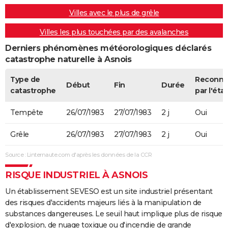
Villes avec le plus de grêle
Villes les plus touchées par des avalanches
Derniers phénomènes météorologiques déclarés
catastrophe naturelle à Asnois
Type de
Reconn
Début
Fin
Durée
catastrophe
par l'état
Tempête
26/07/1983
27/07/1983
2 j
Oui
Grêle
26/07/1983
27/07/1983
2 j
Oui
Source : Linternaute.com d'après les données de la CCR
RISQUE INDUSTRIEL À ASNOIS
Un établissement SEVESO est un site industriel présentant
des risques d'accidents majeurs liés à la manipulation de
substances dangereuses. Le seuil haut implique plus de risque
d'explosion, de nuage toxique ou d'incendie de grande