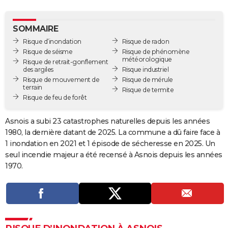
City break
Voyage de noces
Climat
Destinations
Voyage nature
Forum
+
PHOTO
SOMMAIRE
GUIDES D'ACHAT
Risque d’inondation
Risque de radon
Risque de séisme
Risque de phénomène
BONS PLANS
météorologique
Risque de retrait-gonflement
des argiles
Risque industriel
CARTE DE VOEUX
Risque de mouvement de
Risque de mérule
terrain
Risque de termite
Carte Bonne année
Carte Pâques
Carte de Noël
Carte Saint-Valentin
Carte d'anniversaire
DICTIONNAIRE
Risque de feu de forêt
Biographies
Expressions
Dictionnaire
Citations
Proverbes
PROGRAMME TV
Asnois a subi 23 catastrophes naturelles depuis les années
1980, la dernière datant de 2025. La commune a dû faire face à
COPAINS D'AVANT
1 inondation en 2021 et 1 épisode de sécheresse en 2025. Un
seul incendie majeur a été recensé à Asnois depuis les années
Se connecter
Collèges
Universités
Service militaire
S'inscrire
Lycées
Primaires
Entreprises
Avis de recherche
AVIS DE DÉCÈS
1970.
FORUM
Lifestyle
Sport
Television
Cinema
Bricolage
Culture
Auto
Voyage