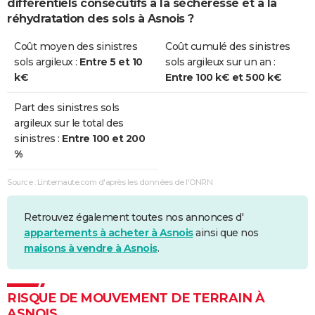
différentiels consécutifs à la sécheresse et à la
Sécheresse
01/01/2017
30/06/2017
181 j
Oui
réhydratation des sols à Asnois ?
Sécheresse
01/07/2011
30/09/2011
92 j
Non
Coût moyen des sinistres
Coût cumulé des sinistres
sols argileux :
Entre 5 et 10
sols argileux sur un an :
Sécheresse
01/04/2011
30/06/2011
91 j
Oui
k€
Entre 100 k€ et 500 k€
Sécheresse
01/07/2003
30/09/2003
92 j
Oui
Part des sinistres sols
argileux sur le total des
Sécheresse
01/01/1991
31/12/1996
2192 j
Oui
sinistres :
Entre 100 et 200
%
Sécheresse
01/06/1989
31/12/1990
579 j
Oui
Source : Linternaute.com d'après les données de l'ONRN
Retrouvez également toutes nos annonces d'
appartements à acheter à Asnois
ainsi que nos
maisons à vendre à Asnois
.
RISQUE DE MOUVEMENT DE TERRAIN À
ASNOIS