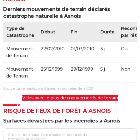
Derniers mouvements de terrain déclarés
catastrophe naturelle à Asnois
Type de
Reconn
Début
Fin
Durée
catastrophe
par l'éta
Mouvement
27/02/2010
01/03/2010
3 j
Oui
de Terrain
Mouvement
25/12/1999
29/12/1999
5 j
Non
de Terrain
Source : Linternaute.com d'après les données de la CCR
Villes avec le plus de mouvements de terrain
RISQUE DE FEUX DE FORÊT À ASNOIS
Surfaces dévastées par les incendies à Asnois
Source : Linternaute.com d'après les données du
bdiff.agriculture.gouv.fr