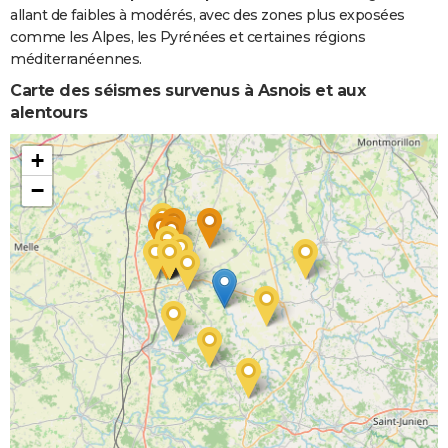
allant de faibles à modérés, avec des zones plus exposées
Inondations
08/12/1982
31/12/1982
24 j
Oui
comme les Alpes, les Pyrénées et certaines régions
et/ou
méditerranéennes.
Coulées de
Boue
Carte des séismes survenus à Asnois et aux
alentours
+
−