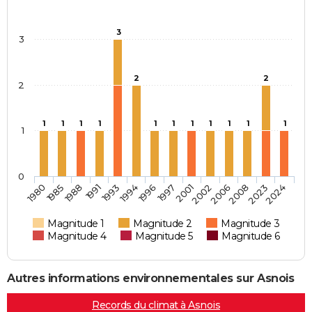
3
3
2
2
2
1
1
1
1
1
1
1
1
1
1
1
1
0
2006
1991
1994
2023
1980
1997
1988
2002
1993
2008
1996
2024
1985
2001
Magnitude 1
Magnitude 2
Magnitude 3
Magnitude 4
Magnitude 5
Magnitude 6
Autres informations environnementales sur Asnois
Records du climat à Asnois