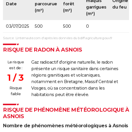
maquis
Origine
Date
parcourue
forêt
garrigues
du feu
(m²)
(m²)
(m²)
03/07/2025
500
500
0
Source : Linternaute.com d'après les données du bdiff.agriculture.gouv.fr
RISQUE DE RADON À ASNOIS
Le risque
Gaz radioactif d'origine naturelle, le radon
est de :
présente un risque sanitaire dans certaines
1 / 3
régions granitiques et volcaniques,
notamment en Bretagne, Massif Central et
Risque
Vosges, où sa concentration dans les
faible
habitations peut être élevée.
RISQUE DE PHÉNOMÈNE MÉTÉOROLOGIQUE À
ASNOIS
Nombre de phénomènes météorologiques à Asnois