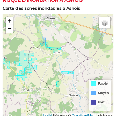
RISQUE D’INONDATION À ASNOIS
Carte des zones inondables à Asnois
+
−
Faible
Moyen
Fort
Leaflet
|
Map data ©
OpenStreetMap
contributors